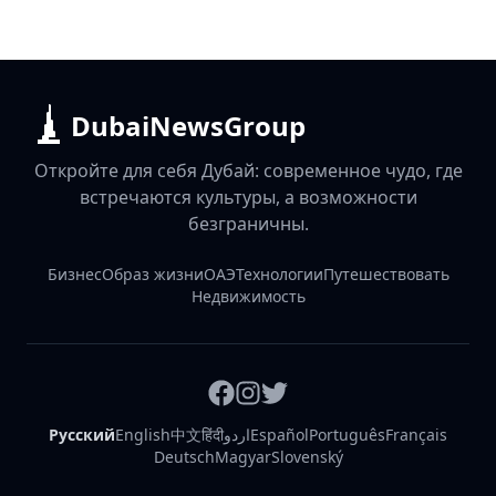
DubaiNewsGroup
Откройте для себя Дубай: современное чудо, где
встречаются культуры, а возможности
безграничны.
Бизнес
Образ жизни
ОАЭ
Технологии
Путешествовать
Недвижимость
Русский
English
中文
हिंदी
اردو
Español
Português
Français
Deutsch
Magyar
Slovenský