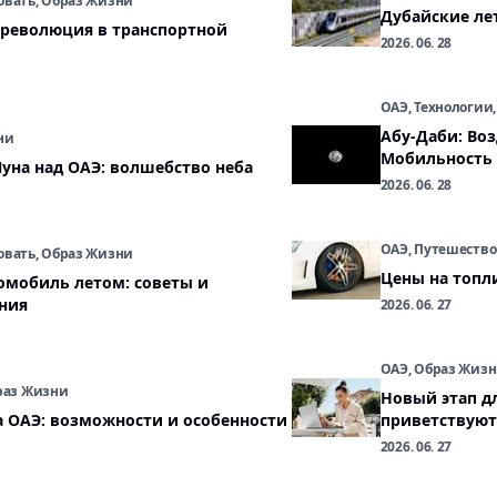
овать, Образ Жизни
Дубайские ле
 революция в транспортной
2026. 06. 28
ОАЭ, Технологии
Абу-Даби: Во
ни
Мобильность
уна над ОАЭ: волшебство неба
2026. 06. 28
ОАЭ, Путешество
овать, Образ Жизни
Цены на топл
омобиль летом: советы и
ния
2026. 06. 27
ОАЭ, Образ Жиз
браз Жизни
Новый этап д
 ОАЭ: возможности и особенности
приветствуют
2026. 06. 27