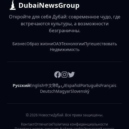
DubaiNewsGroup
Откройте для себя Дубай: современное чудо, где
встречаются культуры, а возможности
безграничны.
Бизнес
Образ жизни
ОАЭ
Технологии
Путешествовать
Недвижимость
Русский
English
中文
हिंदी
اردو
Español
Português
Français
Deutsch
Magyar
Slovenský
©
2026
НовостиДубай. Все права защищены.
Контакт
Отпечаток
Политика конфиденциальности
Политика использования файлов cookie
Этический кодекс