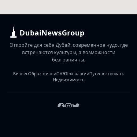
DubaiNewsGroup
Откройте для себя Дубай: современное чудо, где
встречаются культуры, а возможности
безграничны.
Бизнес
Образ жизни
ОАЭ
Технологии
Путешествовать
Недвижимость
Русский
English
中文
हिंदी
اردو
Español
Português
Français
Deutsch
Magyar
Slovenský