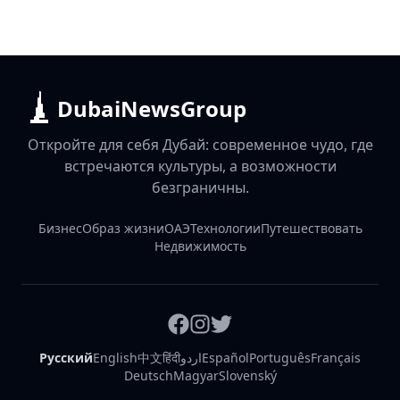
DubaiNewsGroup
Откройте для себя Дубай: современное чудо, где
встречаются культуры, а возможности
безграничны.
Бизнес
Образ жизни
ОАЭ
Технологии
Путешествовать
Недвижимость
Русский
English
中文
हिंदी
اردو
Español
Português
Français
Deutsch
Magyar
Slovenský