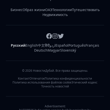
Бизнес
Образ жизни
ОАЭ
Технологии
Путешествовать
Недвижимость
Русский
English
中文
हिंदी
اردو
Español
Português
Français
Deutsch
Magyar
Slovenský
©
2026
НовостиДубай. Все права защищены.
Контакт
Отпечаток
Политика конфиденциальности
Политика использования файлов cookie
Этический кодекс
Точность новостей
Advertisement: