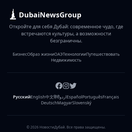
DubaiNewsGroup
Откройте для себя Дубай: современное чудо, где
встречаются культуры, а возможности
безграничны.
Бизнес
Образ жизни
ОАЭ
Технологии
Путешествовать
Недвижимость
Русский
English
中文
हिंदी
اردو
Español
Português
Français
Deutsch
Magyar
Slovenský
©
2026
НовостиДубай. Все права защищены.