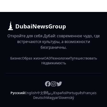
DubaiNewsGroup
Откройте для себя Дубай: современное чудо, где
встречаются культуры, а возможности
безграничны.
Бизнес
Образ жизни
ОАЭ
Технологии
Путешествовать
Недвижимость
Русский
English
中文
हिंदी
اردو
Español
Português
Français
Deutsch
Magyar
Slovenský