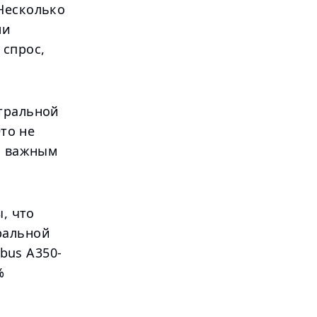
Несколько
ли
 спрос,
нтральной
Это не
я важным
, что
ральной
rbus A350-
%
й