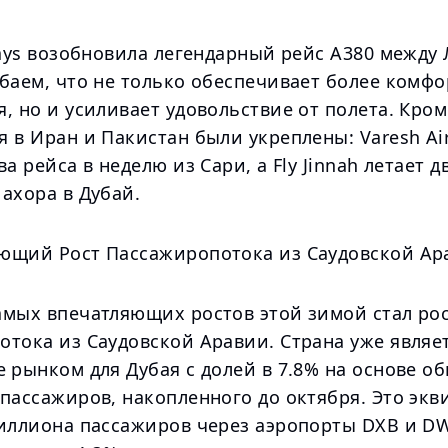
ways возобновила легендарный рейс A380 между
убаем, что не только обеспечивает более комф
, но и усиливает удовольствие от полета. Кром
 в Иран и Пакистан были укреплены: Varesh Air
ва рейса в неделю из Сари, а Fly Jinnah летает 
ахора в Дубай.
ющий Рост Пассажиропотока из Саудовской Ар
амых впечатляющих ростов этой зимой стал ро
отока из Саудовской Аравии. Страна уже являе
 рынком для Дубая с долей в 7.8% на основе о
пассажиров, накопленного до октября. Это экв
миллиона пассажиров через аэропорты DXB и DW