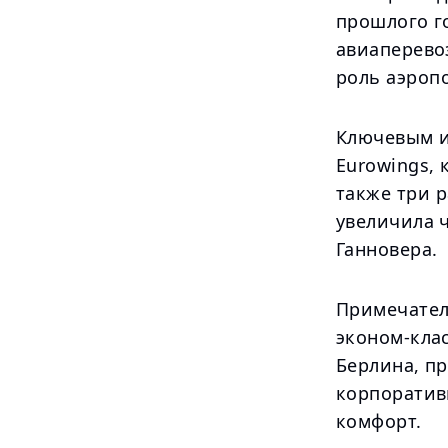
прошлого го
авиаперево
роль аэроп
Ключевым и
Eurowings, 
также три р
увеличила ч
Ганновера.
Примечател
эконом-клас
Берлина, п
корпоратив
комфорт.