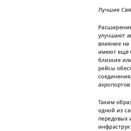
Лучшие Свя
Расширение
улучшают а
влияние на
имеют ещё 
близкие ил
рейсы обес
соединения
аэропортов 
Таким образ
одной из с
передовых 
инфраструк