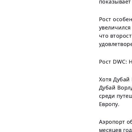
показывает
Рост особе
увеличился 
что второс
удовлетвор
Рост DWC: 
Хотя Дубай
Дубай Ворл
среди путе
Европу.
Аэропорт о
месяцев год