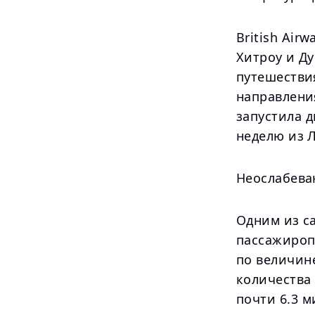
British Air
Хитроу и Д
путешествия
направления
запустила д
неделю из Л
Неослабева
Одним из с
пассажироп
по величине
количества 
почти 6.3 