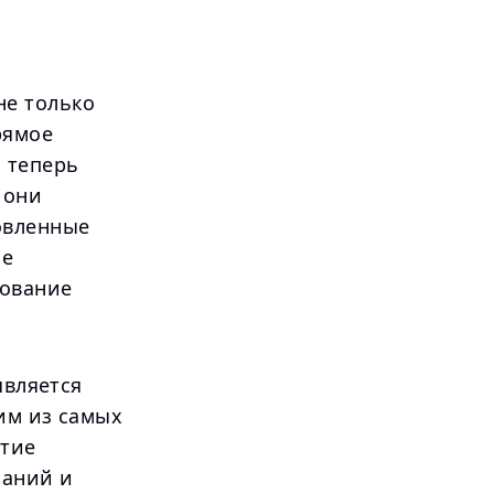
не только
рямое
 теперь
 они
овленные
ые
зование
является
им из самых
итие
паний и