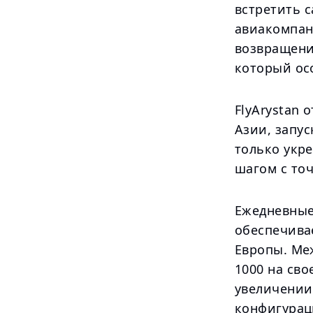
встретить 
авиакомпан
возвращени
который ос
FlyArystan
Азии, запус
только укре
шагом с точ
Ежедневные 
обеспечива
Европы. Меж
1000 на сво
увеличении
конфигурац