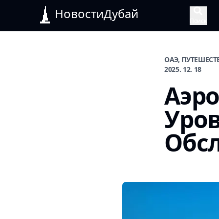
НовостиДубай
Поиск
ОАЭ, ПУТЕШЕСТ
2025. 12. 18
Аэро
Уро
Обс