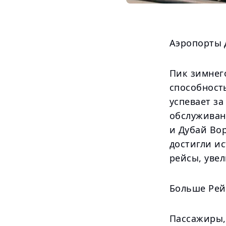
Аэропорты 
Пик зимнег
способност
успевает з
обслуживан
и Дубай Во
достигли ис
рейсы, уве
Больше Рей
Пассажиры,