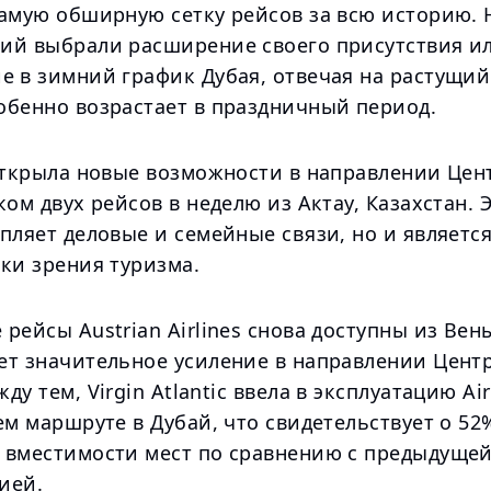
самую обширную сетку рейсов за всю историю. 
ий выбрали расширение своего присутствия и
е в зимний график Дубая, отвечая на растущий
обенно возрастает в праздничный период.
 открыла новые возможности в направлении Це
ком двух рейсов в неделю из Актау, Казахстан. 
пляет деловые и семейные связи, но и являетс
ки зрения туризма.
рейсы Austrian Airlines снова доступны из Вены
ет значительное усиление в направлении Цент
ду тем, Virgin Atlantic ввела в эксплуатацию Ai
ем маршруте в Дубай, что свидетельствует о 52
 вместимости мест по сравнению с предыдуще
ией.