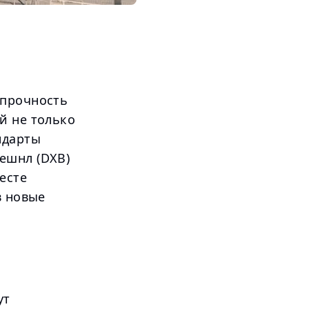
 прочность
й не только
ндарты
ешнл (DXB)
есте
в новые
ут