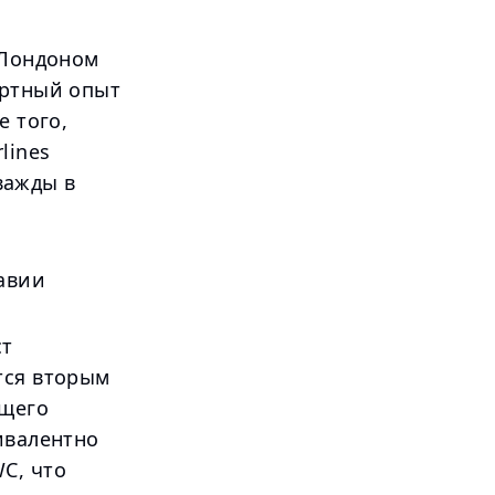
 Лондоном
ортный опыт
е того,
lines
дважды в
авии
ст
тся вторым
бщего
ивалентно
C, что