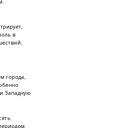
м.
стрирует,
роль в
шествий.
м города,
собенно
ли Западную
сять
 периодом