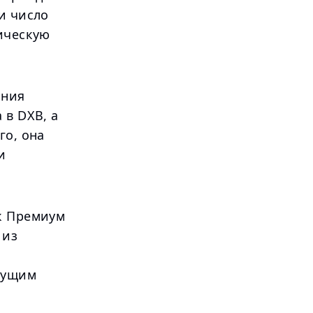
и число
гическую
ания
 в DXB, а
го, она
и
ак Премиум
 из
щущим