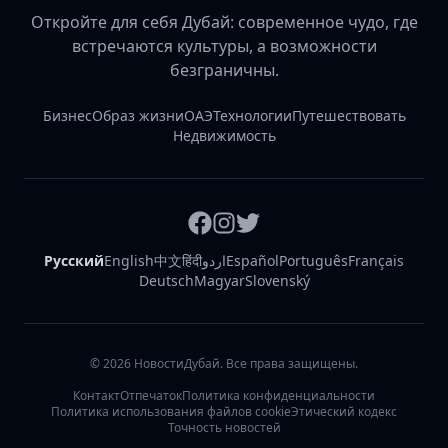
Откройте для себя Дубай: современное чудо, где
встречаются культуры, а возможности
безграничны.
Бизнес
Образ жизни
ОАЭ
Технологии
Путешествовать
Недвижимость
Русский
English
中文
हिंदी
اردو
Español
Português
Français
Deutsch
Magyar
Slovenský
©
2026
НовостиДубай. Все права защищены.
Контакт
Отпечаток
Политика конфиденциальности
Политика использования файлов cookie
Этический кодекс
Точность новостей