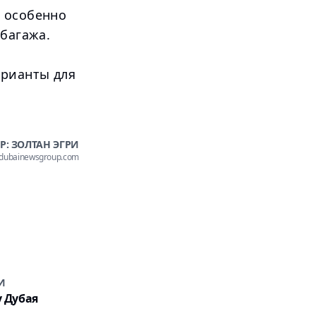
, особенно
 багажа.
арианты для
Р: ЗОЛТАН ЭГРИ
@dubainewsgroup.com
И
у Дубая