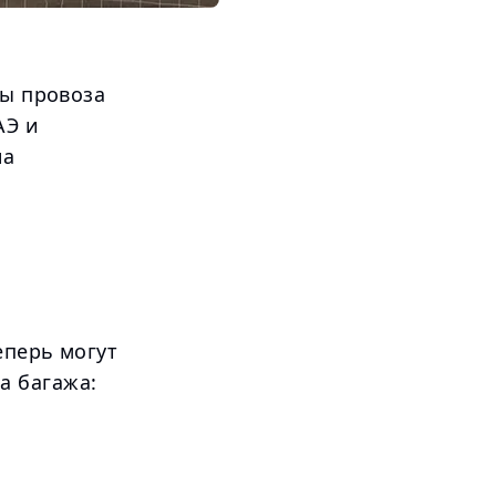
мы провоза
АЭ и
на
еперь могут
а багажа: