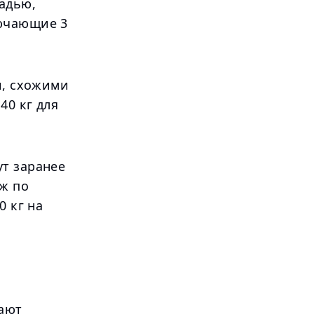
ладью,
лючающие 3
и, схожими
40 кг для
ут заранее
ж по
0 кг на
вают