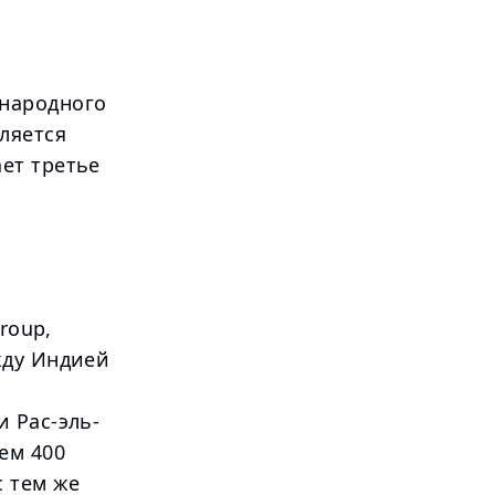
народного
ляется
ет третье
roup,
жду Индией
 Рас-эль-
ем 400
с тем же