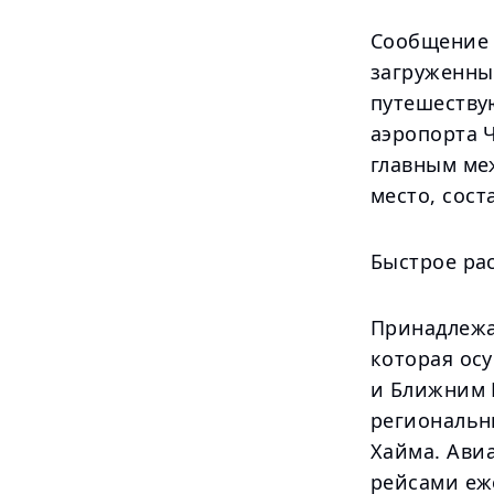
Сообщение 
загруженны
путешеству
аэропорта 
главным ме
место, сост
Быстрое ра
Принадлежа 
которая ос
и Ближним 
региональн
Хайма. Ави
рейсами еж