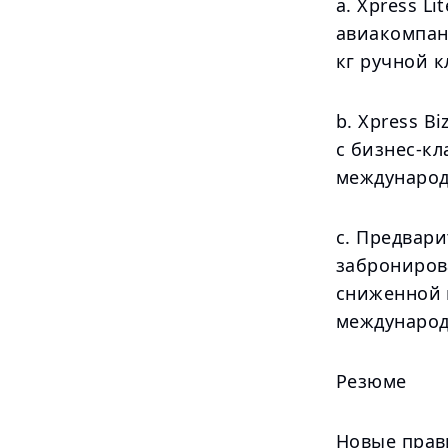
a. Xpress L
авиакомпан
кг ручной к
b. Xpress B
с бизнес-кл
международ
c. Предвар
заброниров
сниженной ц
международ
Резюме
Новые прави