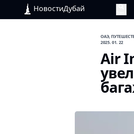
НовостиДубай
Поиск
ОАЭ, ПУТЕШЕСТ
2025. 01. 22
Air I
уве
бага