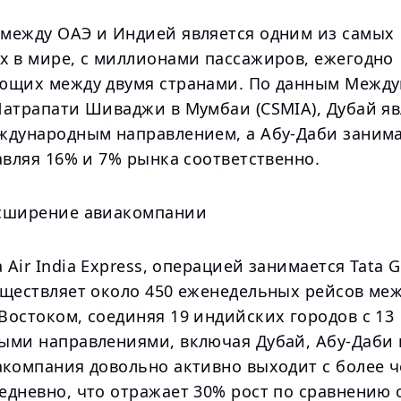
между ОАЭ и Индией является одним из самых
х в мире, с миллионами пассажиров, ежегодно
ющих между двумя странами. По данным Между
Чатрапати Шиваджи в Мумбаи (CSMIA), Дубай яв
ждународным направлением, а Абу-Даби занима
авляя 16% и 7% рынка соответственно.
сширение авиакомпании
Air India Express, операцией занимается Tata G
уществляет около 450 еженедельных рейсов ме
Востоком, соединяя 19 индийских городов с 13
ыми направлениями, включая Дубай, Абу-Даби и
акомпания довольно активно выходит с более ч
едневно, что отражает 30% рост по сравнению 