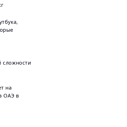
кг
утбука,
торые
й сложности
ет на
з ОАЭ в