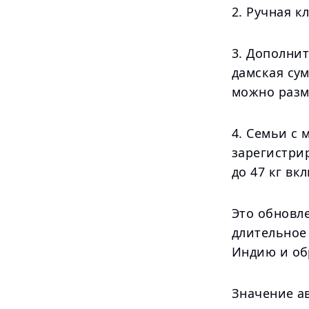
2. Ручная к
3. Дополнит
дамская су
можно разм
4. Семьи с 
зарегистри
до 47 кг вк
Это обновле
длительное
Индию и об
Значение а