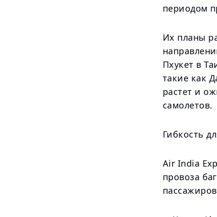
периодом п
Их планы р
направлений
Пхукет в Та
такие как Д
растет и ож
самолетов.
Гибкость д
Air India E
провоза ба
пассажиров