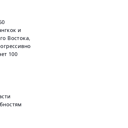
50
ангкок и
го Востока,
рогрессивно
нет 100
асти
ебностям