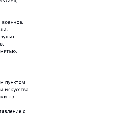
ь-Айна,
 военное,
ощи,
служит
в,
амятью.
ым пунктом
и искусства
ами по
тавление о