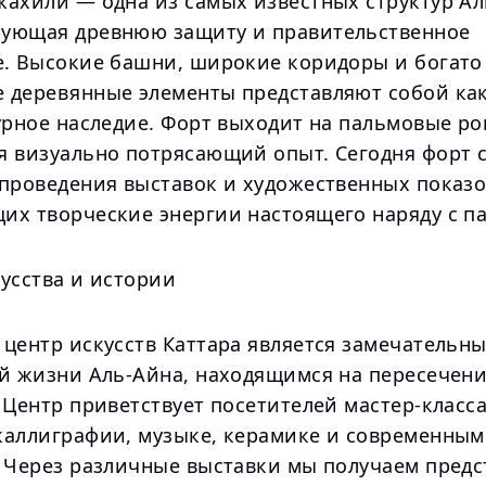
жахили — одна из самых известных структур Ал
ующая древнюю защиту и правительственное
е. Высокие башни, широкие коридоры и богато
 деревянные элементы представляют собой как
турное наследие. Форт выходит на пальмовые р
я визуально потрясающий опыт. Сегодня форт 
 проведения выставок и художественных показо
их творческие энергии настоящего наряду с п
усства и истории
 центр искусств Каттара является замечательн
ой жизни Аль-Айна, находящимся на пересечени
 Центр приветствует посетителей мастер-класс
каллиграфии, музыке, керамике и современным
. Через различные выставки мы получаем предс