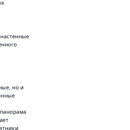
ых
 настенные
енного
ые, но и
инные
 панорама
ает
мятники