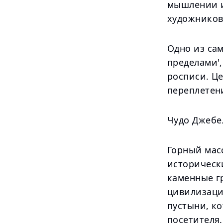
мышлении и
художников
Одно из са
пределами',
росписи. Ц
переплетен
Чудо Джебе
Горный мас
историческ
каменные г
цивилизаци
пустыни, к
посетителя