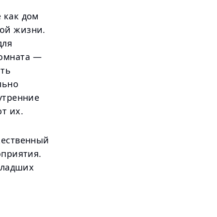
 как дом
ой жизни.
для
омната —
ать
льно
утренние
т их.
жественный
оприятия.
 младших