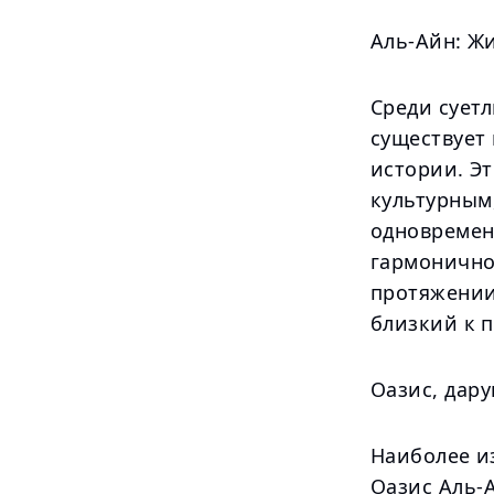
Аль-Айн: Ж
Среди сует
существует 
истории. Эт
культурным
одновремен
гармонично
протяжении
близкий к 
Оазис, дар
Наиболее и
Оазис Аль-