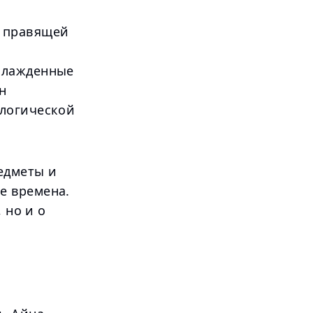
й правящей
хлажденные
н
ологической
едметы и
е времена.
 но и о