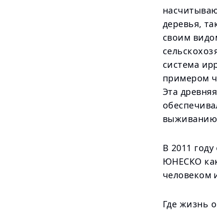
насчитываю
деревья, та
своим видом
сельскохоз
система ир
примером ч
Эта древня
обеспечива
выживанию 
В 2011 году
ЮНЕСКО как
человеком 
Где жизнь 