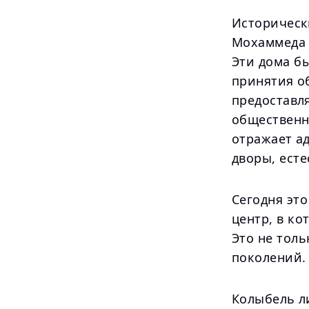
Историческ
Мохаммеда 
Эти дома бы
принятия о
предоставл
общественн
отражает ад
дворы, есте
Сегодня эт
центр, в ко
Это не толь
поколений.
Колыбель л