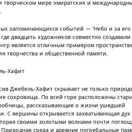
 творческом мире эмиратских и международн
.
мых запоминающихся событий — 'Небо и за его
 где двадцать художников совместно создавали
ентр является отличным примером пространств
ия творчества и общественной памяти.
ль-Хафит
сив Джебель-Хафит скрывает не только природн
ие сокровища. По всей горе расположены стар
робницы, рассказывающие о жизни ушедшей
и. С вершины открывается захватывающая дух
оторая своими золотыми волнами почти поглощ
. Природная среда и древние погребальные па