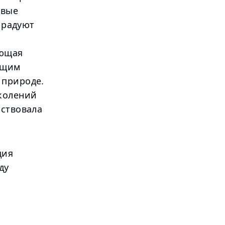
овые
о радуют
ующая
ющим
 природе.
околений
бствовала
дия
ду