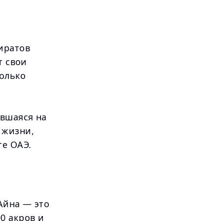
иратов
т свои
только
вшаяся на
 жизни,
те ОАЭ.
Айна — это
0 акров и