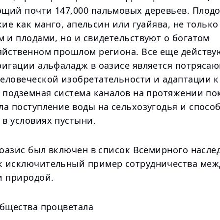
щий почти 147,000 пальмовых деревьев. Плод
кие как манго, апельсин или гуайява, не тольк
 и плодами, но и свидетельствуют о богатом
яйственном прошлом региона. Все еще действ
ригации альфаладж в оазисе является потряса
еловеческой изобретательности и адаптации к
я подземная система каналов на протяжении п
ла поступление воды на сельхозугодья и спосо
в условиях пустыни.
 оазис был включен в список Всемирного насле
 исключительный пример сотрудничества меж
и природой.
общества процветала