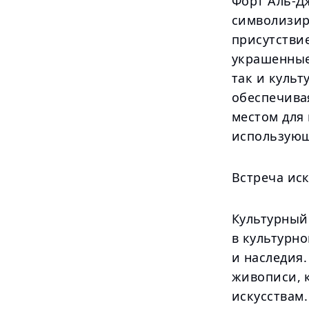
Форт Аль-Д
символизир
присутстви
украшенные
так и куль
обеспечива
местом для
использующ
Встреча иск
Культурный
в культурн
и наследия.
живописи, 
искусствам