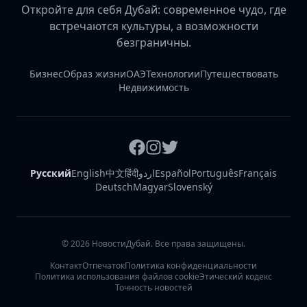
Откройте для себя Дубай: современное чудо, где
встречаются культуры, а возможности
безграничны.
Бизнес
Образ жизни
ОАЭ
Технологии
Путешествовать
Недвижимость
Русский
English
中文
हिंदी
اردو
Español
Português
Français
Deutsch
Magyar
Slovenský
©
2026
НовостиДубай. Все права защищены.
Контакт
Отпечаток
Политика конфиденциальности
Политика использования файлов cookie
Этический кодекс
Точность новостей