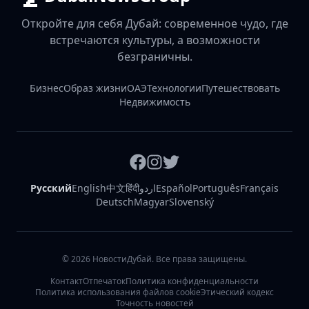
Откройте для себя Дубай: современное чудо, где
встречаются культуры, а возможности
безграничны.
Бизнес
Образ жизни
ОАЭ
Технологии
Путешествовать
Недвижимость
Русский
English
中文
हिंदी
اردو
Español
Português
Français
Deutsch
Magyar
Slovenský
©
2026
НовостиДубай. Все права защищены.
Контакт
Отпечаток
Политика конфиденциальности
Политика использования файлов cookie
Этический кодекс
Точность новостей