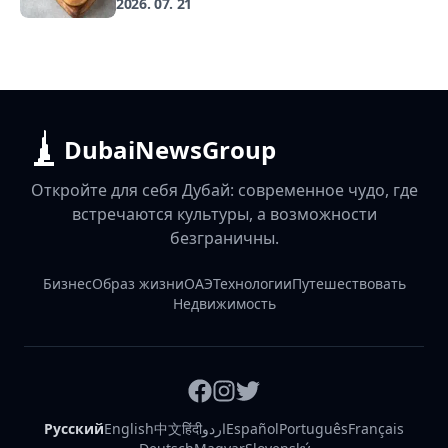
2026. 07. 21
DubaiNewsGroup
Откройте для себя Дубай: современное чудо, где
встречаются культуры, а возможности
безграничны.
Бизнес
Образ жизни
ОАЭ
Технологии
Путешествовать
Недвижимость
Русский
English
中文
हिंदी
اردو
Español
Português
Français