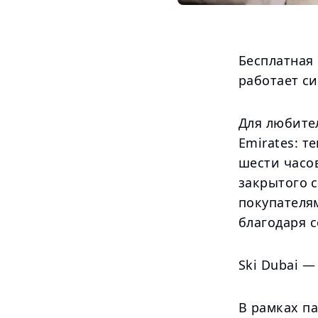
Бесплатная 
работает си
Для любител
Emirates: т
шести часов
закрытого 
покупателя
благодаря 
Ski Dubai —
В рамках пар