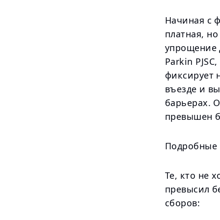
Начиная с ф
платная, но
упрощение 
Parkin PJSC
фиксирует 
въезде и в
барьерах. 
превышен б
Подробные 
Те, кто не
превысил б
сборов: