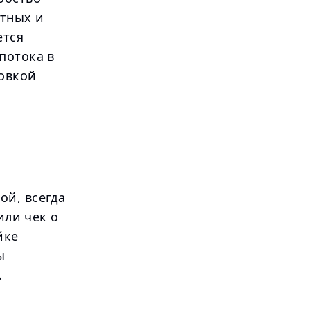
ртных и
ется
потока в
ковкой
ой, всегда
или чек о
йке
ы
.