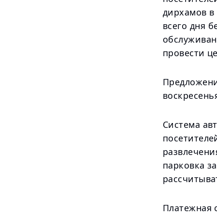
дирхамов в 
всего дня б
обслуживани
провести це
Предложени
воскресень
Система ав
посетителе
развлечени
парковка за
рассчитыва
Платежная 