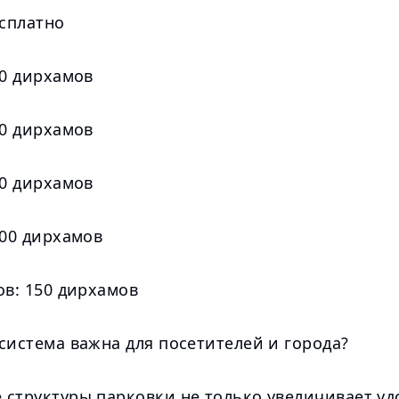
есплатно
20 дирхамов
40 дирхамов
60 дирхамов
100 дирхамов
ов: 150 дирхамов
система важна для посетителей и города?
 структуры парковки не только увеличивает уд