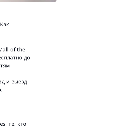
 Как
ll of the
есплатно до
стям
зд и выезд
.
s, те, кто