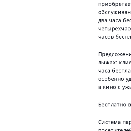
приобретает
обслуживан
два часа бе
четырёхчас
часов беспл
Предложение
лыжах: кли
часа беспл
особенно у
в кино с у
Бесплатно 
Система па
посетителе