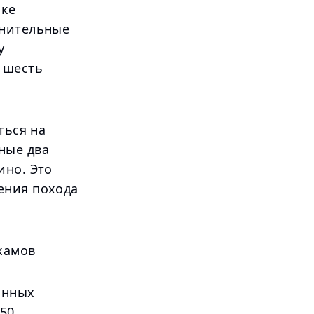
йке
лнительные
у
 шесть
ться на
ные два
ино. Это
ения похода
хамов
янных
150