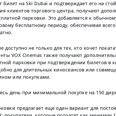
 билет на Ski Dubai и подтверждает его на сто
ия клиентов торгового центра, получают допо
сплатной парковки. Это добавляется к обычном
овому бесплатному периоду, обеспечивая всего
атно.
 доступно не только для тех, кто хочет поката
енты VOX Cinemas также получают дополнитель
атной парковки при подтверждении билетов в к
добно для длительных киносеансов или совмещ
жином или покупками.
весь день при минимальной покупке на 150 дир
рковки предлагает еще один вариант для посто
й: покупатели, которые потратят как минимум 