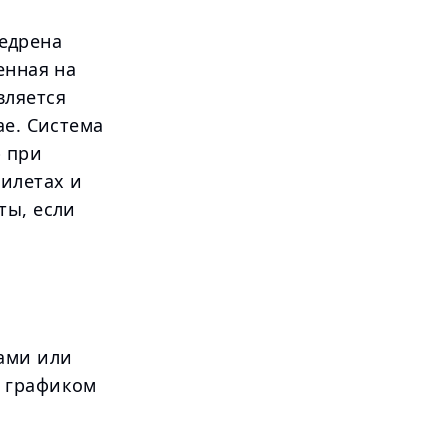
недрена
енная на
вляется
ае. Система
 при
билетах и
ты, если
ами или
м графиком