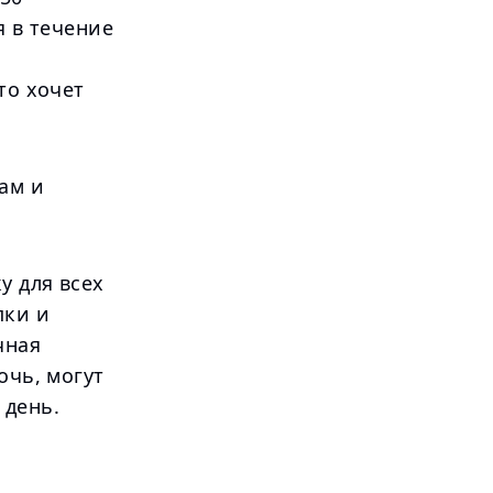
я в течение
то хочет
ам и
у для всех
пки и
чная
очь, могут
 день.