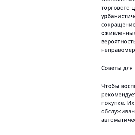
торгового 
урбанистич
сокращение
оживленных
вероятност
неправомер
Советы для
Чтобы восп
рекомендует
покупке. И
обслуживан
автоматиче