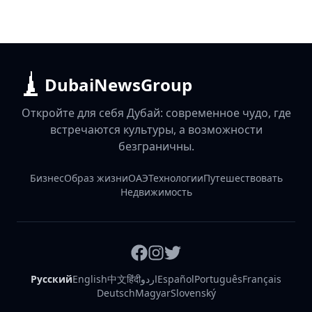
DubaiNewsGroup
Откройте для себя Дубай: современное чудо, где
встречаются культуры, а возможности
безграничны.
Бизнес
Образ жизни
ОАЭ
Технологии
Путешествовать
Недвижимость
Русский
English
中文
हिंदी
اردو
Español
Português
Français
Deutsch
Magyar
Slovenský