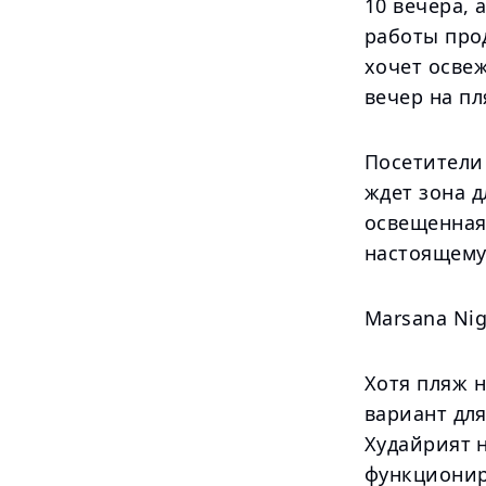
10 вечера, 
работы прод
хочет осве
вечер на пл
Посетители 
ждет зона д
освещенная
настоящему
Marsana Ni
Хотя пляж 
вариант для
Худайрият н
функционир