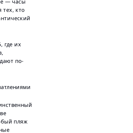
ье — часы
 тех, кто
антический
, где их
з,
дают по-
ечатлениями
динственный
ове
собый пляж
ьные