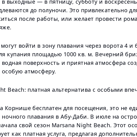
а в выходные — в пятницу, субботу и воскресен
леваются до полуночи. Это привлекательно для
житься после работы, или желает провести ром
яже.
могут войти в зону плавания через ворота 4 и 6
ля купания площадью 1000 кв. м. Вечерний бри
 водная поверхность и приятная атмосфера соз
 особую атмосферу.
ght Beach: платная альтернатива с особыми вп
на Корнише бесплатен для посещения, это не е
 ночного плавания в Абу-Даби. В июле на остр
ачала свой сезон Marsana Night Beach. Этот о
ует как платная услуга, предлагая дополнител