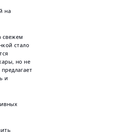
й на
а свежем
инкой стало
тся
жары, но не
 предлагает
ь и
тивных
вить