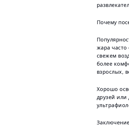
развлекате
Почему пос
Популярнос
жара часто
свежем возд
более комф
взрослых, 
Хорошо осв
друзей или 
ультрафиол
Заключени