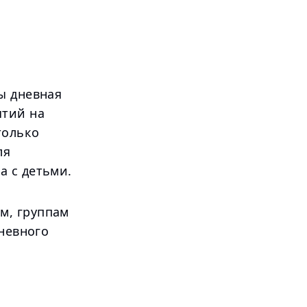
ы дневная
ятий на
только
ля
а с детьми.
м, группам
дневного