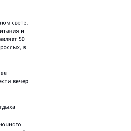
ном свете,
итания и
авляет 50
рослых, в
лее
ести вечер
отдыха
 ночного