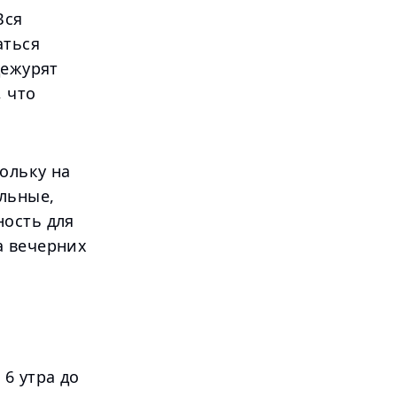
Вся
аться
дежурят
 что
ольку на
льные,
ность для
а вечерних
6 утра до