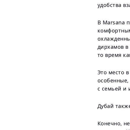
удобства вз
В Marsana п
комфортным
охлажденны
дирхамов в 
то время ка
Это место в
особенные,
с семьей и 
Дубай такж
Конечно, н