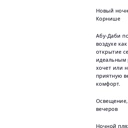
Новый ночн
Корнише
Абу-Даби п
воздухе как
открытие с
идеальным 
хочет или 
приятную в
комфорт.
Освещение,
вечеров
Ночной пля