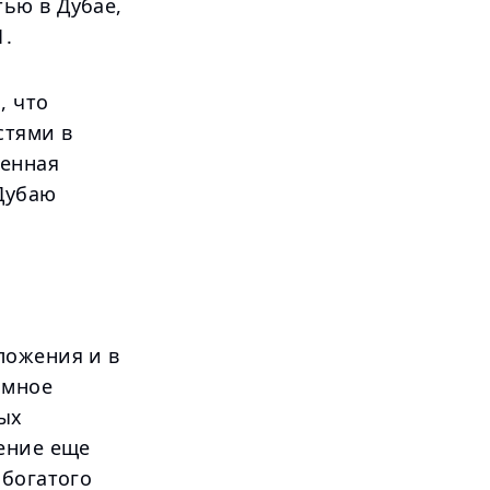
ью в Дубае,
1.
, что
стями в
женная
Дубаю
ложения и в
омное
ных
ение еще
 богатого