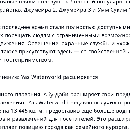
Ночные пляжи пользуются большой популярност
 районах Джумейра 2, Джумейра 3 и Умм Суким 
в последнее время стали полностью доступными
их посещать людям с ограниченными возможно
движения. Освещение, охранные службы и ухо
 также присутствуют здесь — со свойственной 
и гостеприимством.
лнение: Yas Waterworld расширяется
ного плавания, Абу-Даби расширяет свои пред
авлениях. Yas Waterworld недавно получил огр
 на 13 445 кв. м, предоставив еще больше вод
ов и развлечений для посетителей. Это расшир
епляет позицию города как семейного курорта,