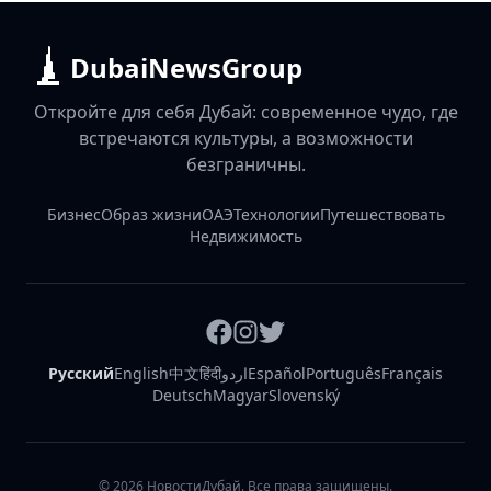
DubaiNewsGroup
Откройте для себя Дубай: современное чудо, где
встречаются культуры, а возможности
безграничны.
Бизнес
Образ жизни
ОАЭ
Технологии
Путешествовать
Недвижимость
Русский
English
中文
हिंदी
اردو
Español
Português
Français
Deutsch
Magyar
Slovenský
©
2026
НовостиДубай. Все права защищены.