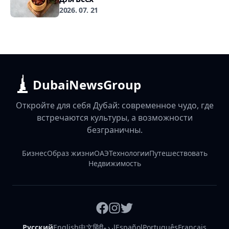
2026. 07. 21
DubaiNewsGroup
Откройте для себя Дубай: современное чудо, где
встречаются культуры, а возможности
безграничны.
Бизнес
Образ жизни
ОАЭ
Технологии
Путешествовать
Недвижимость
Русский
English
中文
हिंदी
اردو
Español
Português
Français