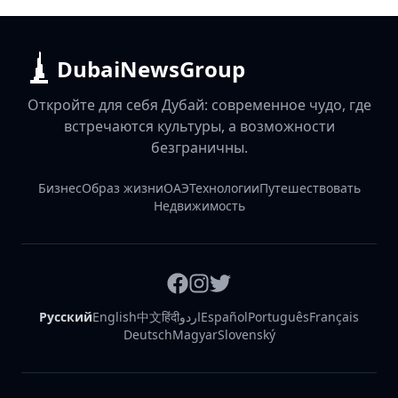
DubaiNewsGroup
Откройте для себя Дубай: современное чудо, где
встречаются культуры, а возможности
безграничны.
Бизнес
Образ жизни
ОАЭ
Технологии
Путешествовать
Недвижимость
Русский
English
中文
हिंदी
اردو
Español
Português
Français
Deutsch
Magyar
Slovenský