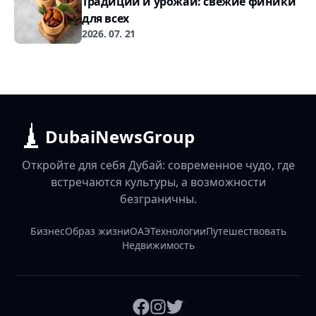
Традиции и урожай: свежие финики
для всех
2026. 07. 21
DubaiNewsGroup
Откройте для себя Дубай: современное чудо, где
встречаются культуры, а возможности
безграничны.
Бизнес
Образ жизни
ОАЭ
Технологии
Путешествовать
Недвижимость