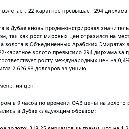
 взлетает, 22-каратное превышает 294 дирхама
та в Дубае вновь продемонстрировал значитель
ом, так как рост мировых цен отразился на мес
на золота в Объединенных Арабских Эмиратах 
22-каратное золото превысило 294 дирхама за г
оответствует росту международных цен на 0,4%
игла 2,626.98 долларов за унцию.
менения цен
тром в 9 часов по времени ОАЭ цены на золото
ылись в Дубае следующим образом:
ное золото: 318,25 дирхамов за грамм, что на 1,