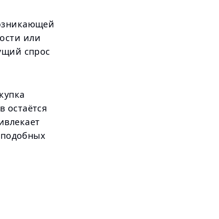
возникающей
ости или
ущий спрос
купка
в остаётся
ивлекает
х подобных