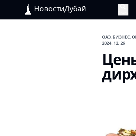
НовостиДубай
Поиск
ОАЭ, БИЗНЕС, 
2024. 12. 26
Цены
дирх