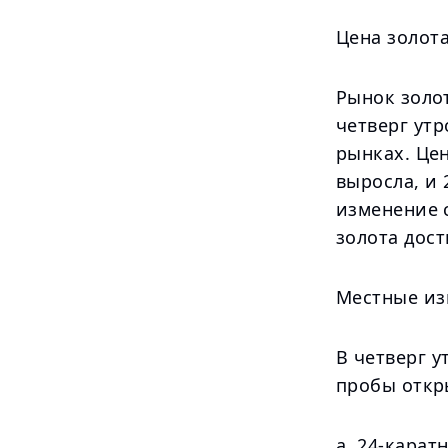
Цена золота
Рынок золо
четверг утр
рынках. Це
выросла, и 
изменение с
золота дост
Местные из
В четверг у
пробы откр
a. 24-карат