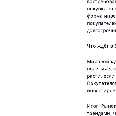
востребован
покупка зол
форма инве
покупателей
долгосрочн
Что ждёт в
Мировой ку
политическ
расти, есл
Покупателям
инвестиров
Итог: Рынок
трендами, 