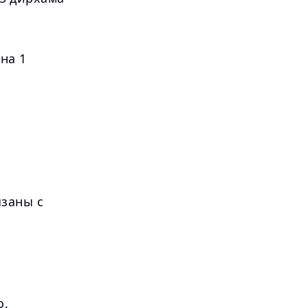
на 1
язаны с
о.