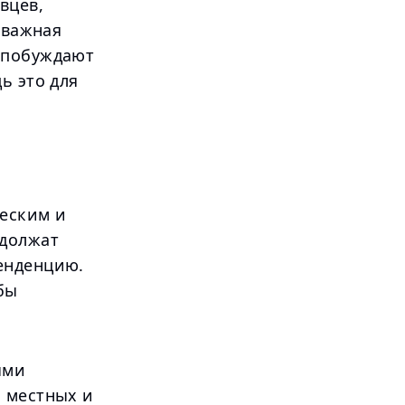
вцев,
 важная
 побуждают
ь это для
ческим и
одолжат
енденцию.
бы
ыми
и местных и