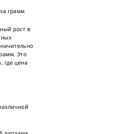
 за грамм
ный рост в
тных
значительно
рамм. Это
, где цена
 различной
25 дирхама