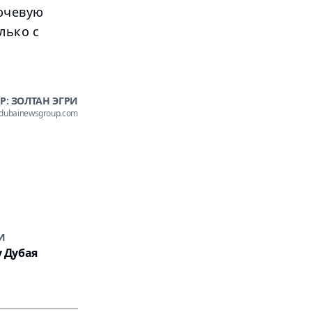
ючевую
лько с
Р: ЗОЛТАН ЭГРИ
@dubainewsgroup.com
И
у Дубая