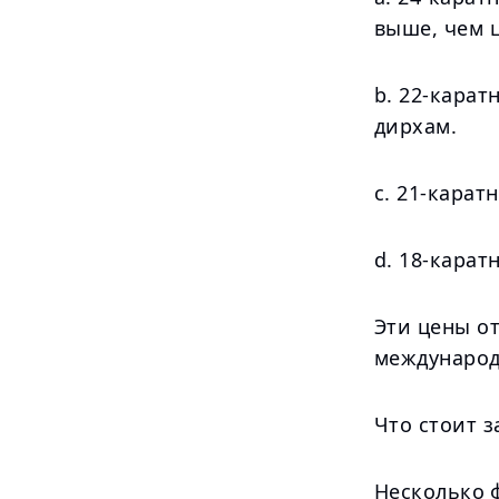
выше, чем 
b. 22-карат
дирхам.
c. 21-карат
d. 18-карат
Эти цены о
международ
Что стоит з
Несколько 