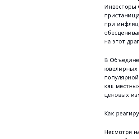
Инвесторы 
пристанища
при инфляц
обесценива
на этот дра
В Объедине
ювелирных 
популярной
как местных
ценовых из
Как реагир
Несмотря на