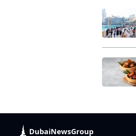
DubaiNewsGroup