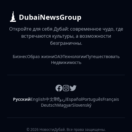
DubaiNewsGroup
Откройте для себя Дубай: современное чудо, где
встречаются культуры, а возможности
безграничны.
Бизнес
Образ жизни
ОАЭ
Технологии
Путешествовать
Недвижимость
Русский
English
中文
हिंदी
اردو
Español
Português
Français
Deutsch
Magyar
Slovenský
©
2026
НовостиДубай. Все права защищены.