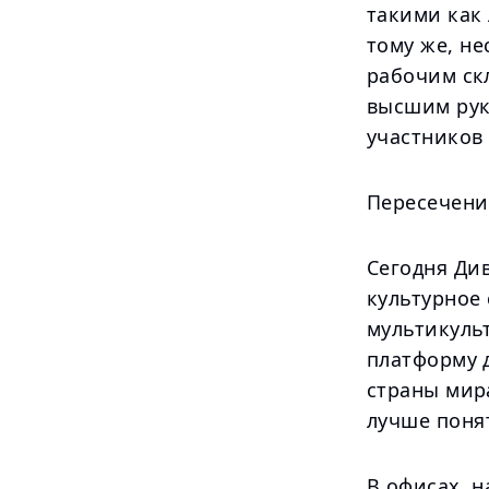
такими как 
тому же, н
рабочим скл
высшим рук
участников
Пересечени
Сегодня Ди
культурное
мультикуль
платформу д
страны мир
лучше понят
В офисах, н