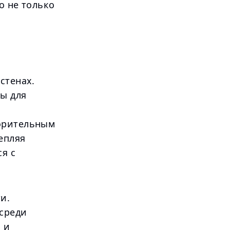
о не только
стенах.
ы для
ворительным
епляя
я с
и.
 среди
 и