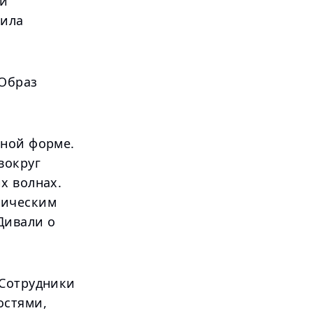
 и
сила
Образ
нной форме.
вокруг
х волнах.
лическим
Дивали о
 Сотрудники
остями,