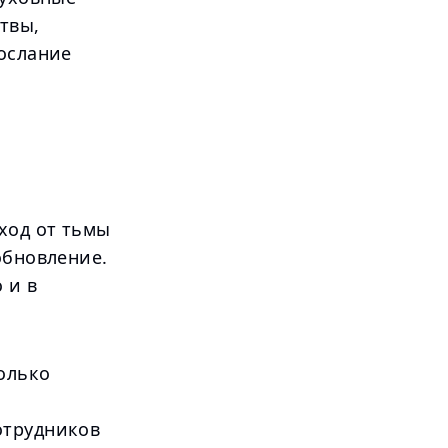
твы,
послание
ход от тьмы
обновление.
 и в
олько
отрудников