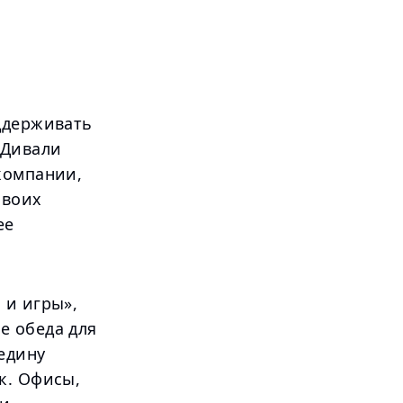
ддерживать
 Дивали
компании,
своих
ее
 и игры»,
е обеда для
едину
к. Офисы,