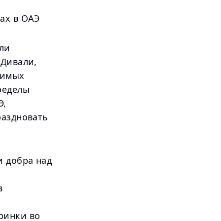
ах в ОАЭ
ли
 Дивали,
чимых
ределы
Э,
раздновать
и добра над
в
ринки во