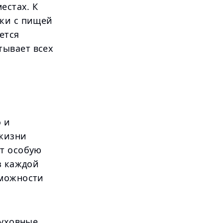
естах. К
бки с пищей
ется
тывает всех
о и
 жизни
ет особую
з каждой
зможности
духовные