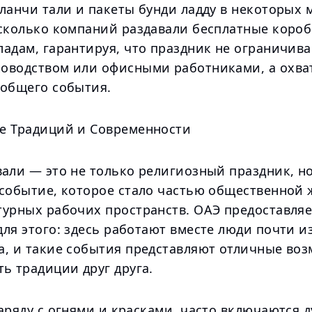
ланчи тали и пакеты бунди ладду в некоторых м
есколько компаний раздавали бесплатные коро
адам, гарантируя, что праздник не ограничива
оводством или офисными работниками, а охва
 общего события.
е Традиций и Современности
вали — это не только религиозный праздник, н
 событие, которое стало частью общественной
турных рабочих пространств. ОАЭ предоставля
ля этого: здесь работают вместе люди почти и
а, и такие события представляют отличные во
ь традиции друг друга.
аряду с огнями и красками, часто включаются 