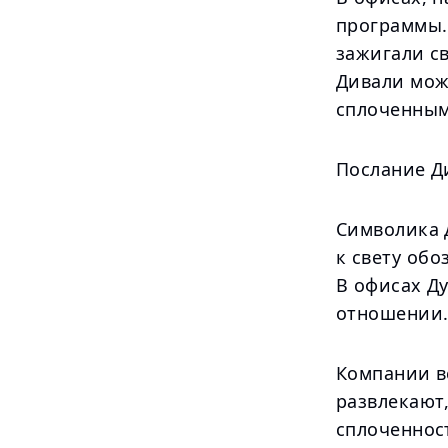
программы.
зажигали с
Дивали мож
сплоченным
Послание Д
Символика 
к свету обо
В офисах Ду
отношении
Компании в
развлекают
сплоченнос