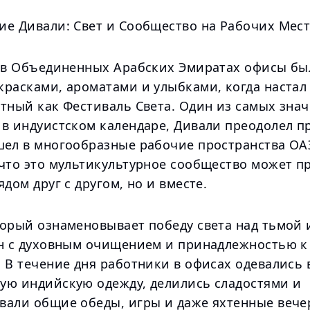
ие Дивали: Свет и Сообщество на Рабочих Мест
у в Объединенных Арабских Эмиратах офисы бы
красками, ароматами и улыбками, когда настал
стный как Фестиваль Света. Один из самых зна
 в индуистском календаре, Дивали преодолел п
шел в многообразные рабочие пространства ОА
 что это мультикультурное сообщество может п
ядом друг с другом, но и вместе.
торый ознаменовывает победу света над тьмой 
ан с духовным очищением и принадлежностью к
 В течение дня работники в офисах одевались 
ую индийскую одежду, делились сладостями и
вали общие обеды, игры и даже яхтенные вече