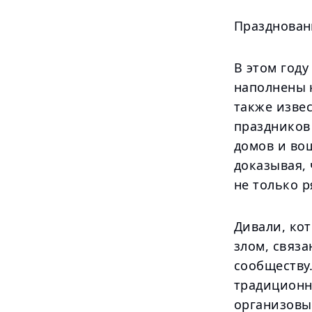
Празднован
В этом год
наполнены 
также изве
праздников
домов и во
доказывая,
не только р
Дивали, ко
злом, связ
сообществу.
традиционн
организовы