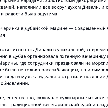
 яркими нарядами, золотистыми декорациями
вечей, наполнили все вокруг духом Дивали, и 
 и радости была ощутима.
ечеринка в Дубайской Марине — Современный 
ия
хотят испытать Дивали в уникальной, совреме
ния в Дубае организовала яхтенную вечеринку 
Марины, где сотрудники праздновали на морски
е было не только расслабляющим, но и симво
и, вода и музыка идеально отразили послание 
 обновлении.
е, естественно, включало кулинарные изыски.
ены традиционной вегетарианской едой и слад