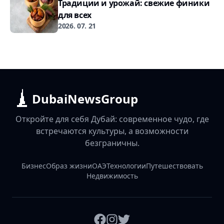
Традиции и урожай: свежие финики
для всех
2026. 07. 21
DubaiNewsGroup
Откройте для себя Дубай: современное чудо, где
встречаются культуры, а возможности
безграничны.
Бизнес
Образ жизни
ОАЭ
Технологии
Путешествовать
Недвижимость