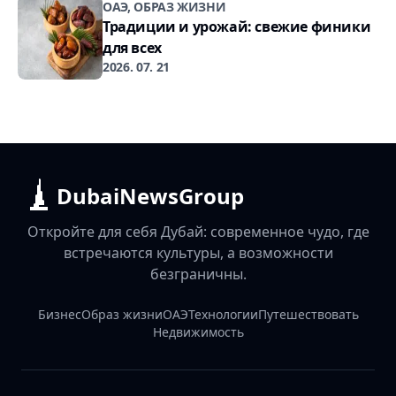
ОАЭ, ОБРАЗ ЖИЗНИ
Традиции и урожай: свежие финики
для всех
2026. 07. 21
DubaiNewsGroup
Откройте для себя Дубай: современное чудо, где
встречаются культуры, а возможности
безграничны.
Бизнес
Образ жизни
ОАЭ
Технологии
Путешествовать
Недвижимость