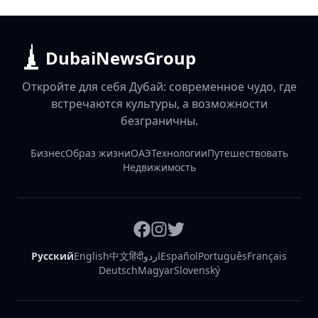
DubaiNewsGroup
Откройте для себя Дубай: современное чудо, где
встречаются культуры, а возможности
безграничны.
Бизнес
Образ жизни
ОАЭ
Технологии
Путешествовать
Недвижимость
Русский
English
中文
हिंदी
اردو
Español
Português
Français
Deutsch
Magyar
Slovenský