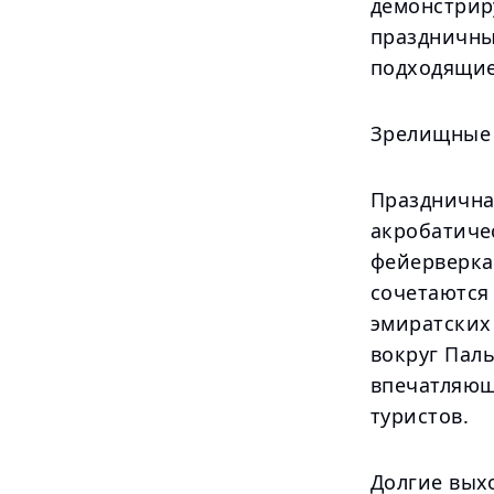
демонстрир
праздничны
подходящие 
Зрелищные 
Празднична
акробатиче
фейерверка
сочетаются
эмиратских
вокруг Пал
впечатляющ
туристов.
Долгие вых