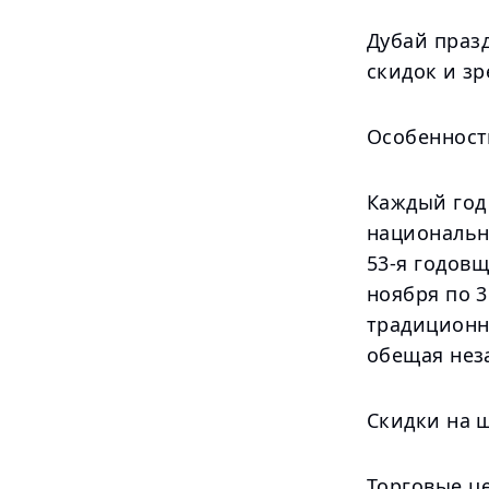
Дубай праз
скидок и з
Особенност
Каждый год
национально
53-я годов
ноября по 
традиционн
обещая нез
Скидки на 
Торговые ц