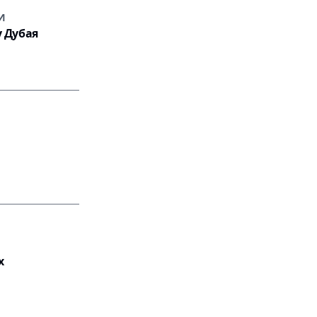
И
у Дубая
х