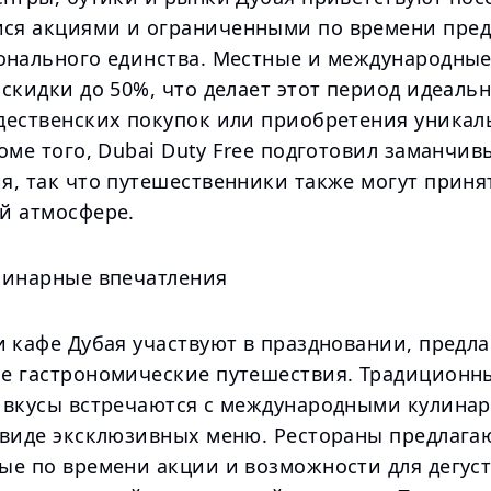
я акциями и ограниченными по времени пре
онального единства. Местные и международны
скидки до 50%, что делает этот период идеаль
дественских покупок или приобретения уника
оме того, Dubai Duty Free подготовил заманчив
, так что путешественники также могут принят
й атмосфере.
линарные впечатления
 кафе Дубая участвуют в праздновании, предла
е гастрономические путешествия. Традиционн
 вкусы встречаются с международными кулина
 виде эксклюзивных меню. Рестораны предлага
ые по времени акции и возможности для дегус