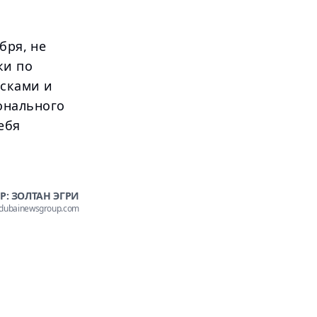
бря, не
ки по
сками и
онального
ебя
Р: ЗОЛТАН ЭГРИ
@dubainewsgroup.com