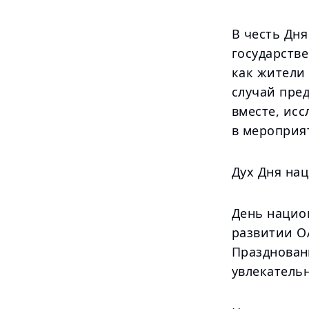
В честь Дн
государстве
как жители
случай пре
вместе, исс
в мероприя
Дух Дня на
День нацио
развитии ОА
Празднован
увлекатель