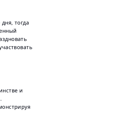
 дня, тогда
бенный
аздновать
 участвовать
инстве и
.
емонстрируя