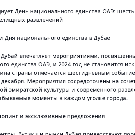
днует День национального единства ОАЭ: шесть
релищных развлечений
и Дня национального единства в Дубае
 Дубай впечатляет мероприятиями, посвящен
го единства ОАЭ, и 2024 год не становится ис
щина страны отмечается шестидневным событие
3 декабря. Мероприятия сосредоточены на соче
ой эмиратской культуры и современного развл
абываемые моменты в каждом уголке города.
шопинг и эксклюзивные предложения
ентры, бутики и рынки Дубая приветствуют пос