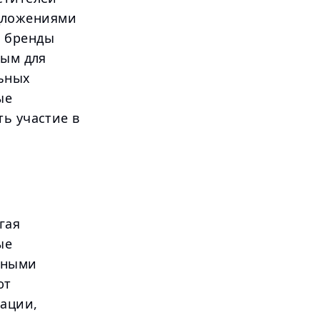
дложениями
е бренды
ным для
льных
ые
ь участие в
гая
ые
рными
ют
тации,