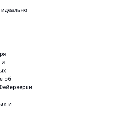
 идеально
ря
 и
рых
е об
 Фейерверки
ак и