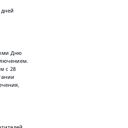
 дней
ными Дню
ключением.
м с 28
тании
ечения,
етителей