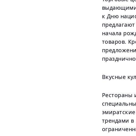
выдающимис
к Дню наци
предлагают 
начала рож
товаров. Кр
предложения
празднично
Вкусные ку
Рестораны и
специальны
эмиратские
трендами в
ограниченн