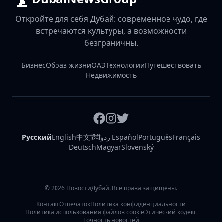
Откройте для себя Дубай: современное чудо, где
встречаются культуры, а возможности
безграничны.
Бизнес
Образ жизни
ОАЭ
Технологии
Путешествовать
Недвижимость
Русский
English
中文
हिंदी
اردو
Español
Português
Français
Deutsch
Magyar
Slovenský
©
2026
НовостиДубай. Все права защищены.
Контакт
Отпечаток
Политика конфиденциальности
Политика использования файлов cookie
Этический кодекс
Точность новостей