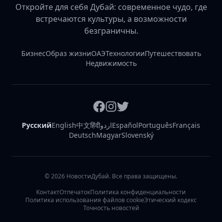
Откройте для себя Дубай: современное чудо, где
встречаются культуры, а возможности
безграничны.
Бизнес
Образ жизни
ОАЭ
Технологии
Путешествовать
Недвижимость
Русский
English
中文
हिंदी
اردو
Español
Português
Français
Deutsch
Magyar
Slovenský
©
2026
НовостиДубай. Все права защищены.
Контакт
Отпечаток
Политика конфиденциальности
Политика использования файлов cookie
Этический кодекс
Точность новостей