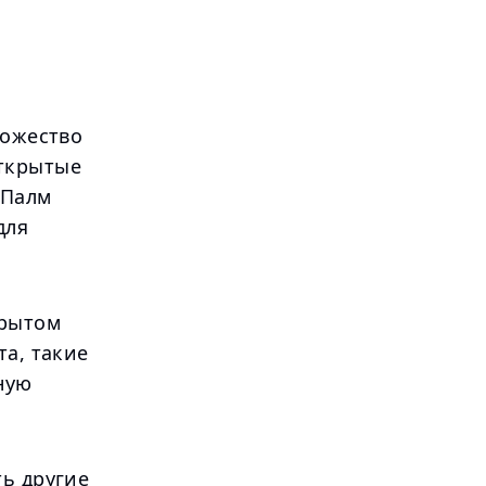
ножество
открытые
 Палм
для
крытом
та, такие
ную
ть другие