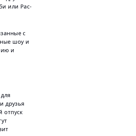
би или Рас-
язанные с
нные шоу и
рию и
 для
 и друзья
й отпуск
гут
вит