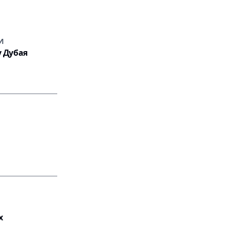
И
у Дубая
х