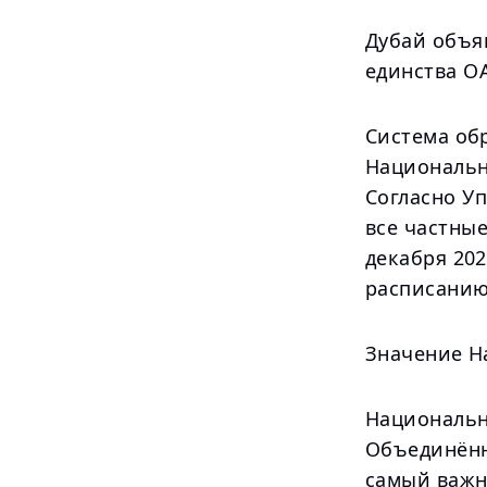
Дубай объя
единства О
Система об
Национальн
Согласно У
все частные
декабря 20
расписанию 
Значение Н
Национальн
Объединённ
самый важн