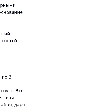
урными
основание
стный
 гостей
 по 3
тпуск. Это
и свои
кабря, даря