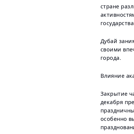
стране раз
активностя
государства
Дубай зани
своими впе
города.
Влияние ак
Закрытие ча
декабря пр
праздничны
особенно в
праздновани