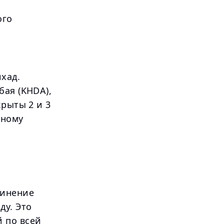
ого
хад.
бая (KHDA),
крыты 2 и 3
чному
динение
ду. Это
 по всей