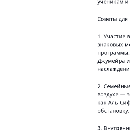
ученикам и
Советы для
1. Участие 
знаковых м
программы.
Джумейра и 
наслаждени
2. Семейны
воздухе — э
как Аль Си
обстановку.
3. Внутрен