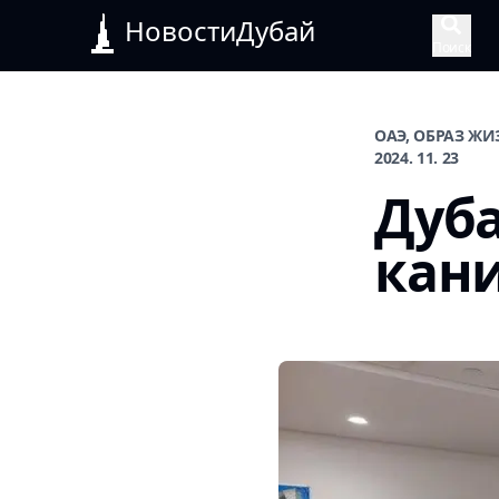
НовостиДубай
Поиск
ОАЭ, ОБРАЗ Ж
2024. 11. 23
Дуб
кани