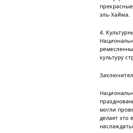
прекрасные 
эль-Хайма.
4. Культур
Национальн
ремесленны
культуру ст
Заключите
Национальн
праздновани
могли пров
делает это 
наслаждать