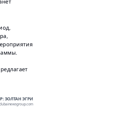
анет
иод,
ра,
мероприятия
раммы.
редлагает
Р: ЗОЛТАН ЭГРИ
@dubainewsgroup.com