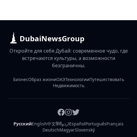
DubaiNewsGroup
Откройте для себя Дубай: современное чудо, где
встречаются культуры, а возможности
безграничны.
Бизнес
Образ жизни
ОАЭ
Технологии
Путешествовать
Недвижимость
Русский
English
中文
हिंदी
اردو
Español
Português
Français
Deutsch
Magyar
Slovenský