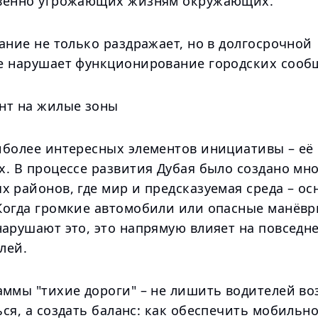
венно угрожающих жизням окружающих.
ание не только раздражает, но в долгосрочной
е нарушает функционирование городских сооб
нт на жилые зоны
иболее интересных элементов инициативы – её 
х. В процессе развития Дубая было создано мн
х районов, где мир и предсказуемая среда – о
Когда громкие автомобили или опасные манёв
нарушают это, это напрямую влияет на повседн
лей.
аммы "тихие дороги" – не лишить водителей в
ся, а создать баланс: как обеспечить мобильно