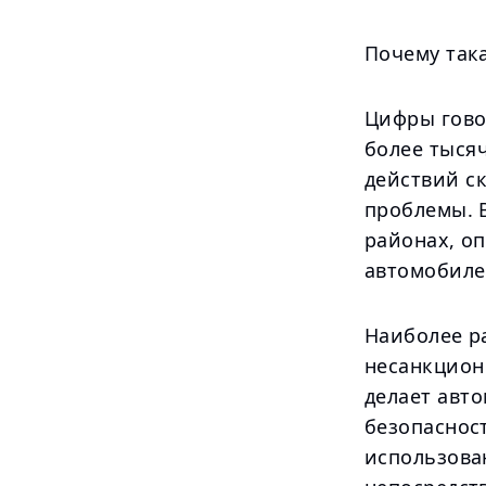
Почему така
Цифры говор
более тыся
действий с
проблемы. 
районах, о
автомобиле
Наиболее р
несанкцион
делает авто
безопаснос
использова