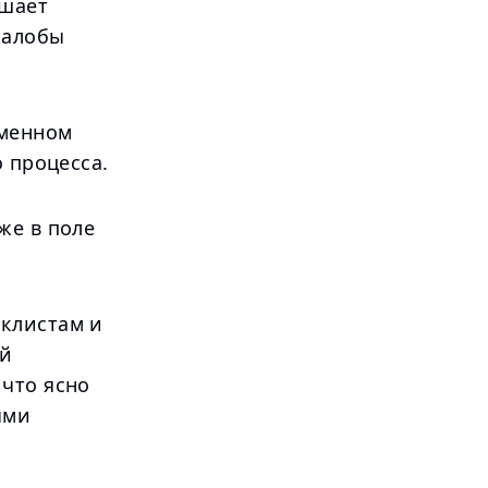
ышает
жалобы
еменном
 процесса.
же в поле
клистам и
ой
что ясно
ыми