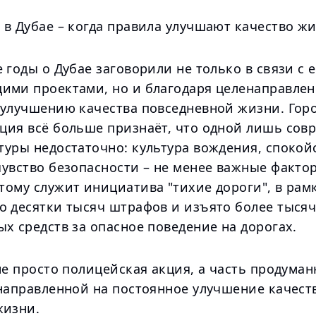
 в Дубае – когда правила улучшают качество ж
 годы о Дубае заговорили не только в связи с е
ими проектами, но и благодаря целенаправле
 улучшению качества повседневной жизни. Гор
ция всё больше признаёт, что одной лишь сов
туры недостаточно: культура вождения, спокой
чувство безопасности – не менее важные факто
тому служит инициатива "тихие дороги", в рам
о десятки тысяч штрафов и изъято более тыся
х средств за опасное поведение на дорогах.
не просто полицейская акция, а часть продума
 направленной на постоянное улучшение качест
жизни.