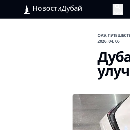
НовостиДубай
Поиск
ОАЭ, ПУТЕШЕСТ
2026. 04. 06
Дуб
улу