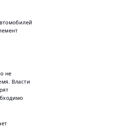
автомобилей
лемент
о не
емя. Власти
рят
обходимо
ает