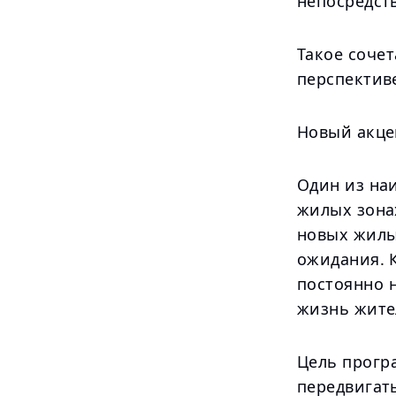
непосредст
Такое сочет
перспектив
Новый акце
Один из на
жилых зона
новых жилы
ожидания. 
постоянно 
жизнь жите
Цель прогр
передвигать