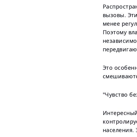
Распростра
вызовы. Эти
менее регу
Поэтому вла
независимо 
передвигаю
Это особенн
смешиваютс
"Чувство б
Интересный
контролируе
населения.