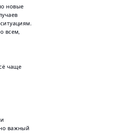
ло новые
лучаев
 ситуациям.
о всем,
всё чаще
ти
йно важный