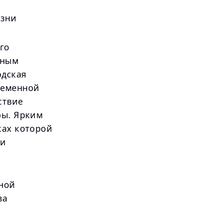
изни
го
нным
одская
ременной
ствие
ры. Ярким
ках которой
чи
нной
ва