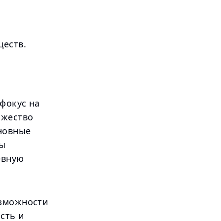
ществ.
фокус на
ожество
сновные
ры
евную
озможности
сть и