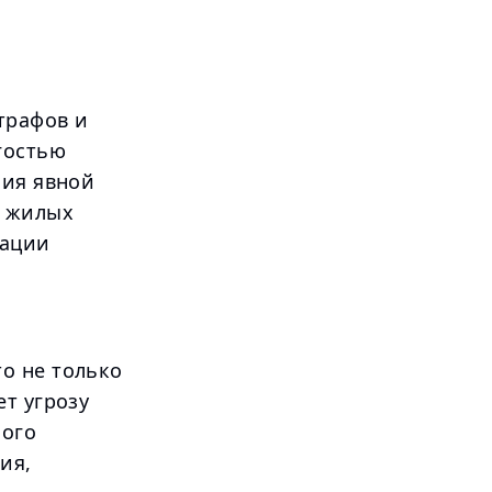
трафов и
гостью
ния явной
в жилых
кации
о не только
т угрозу
ного
ия,