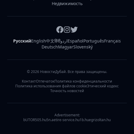
Недвижимость
Русский
English
中文
हिंदी
اردو
Español
Português
Français
Deutsch
Magyar
Slovenský
©
2026
НовостиДубай. Все права защищены.
Контакт
Отпечаток
Политика конфиденциальности
Политика использования файлов cookie
Этический кодекс
Точность новостей
Advertisement:
bUTOR5
05.hu
5n.ae
tire-service.hu
1b.hu
egrizoltan.hu