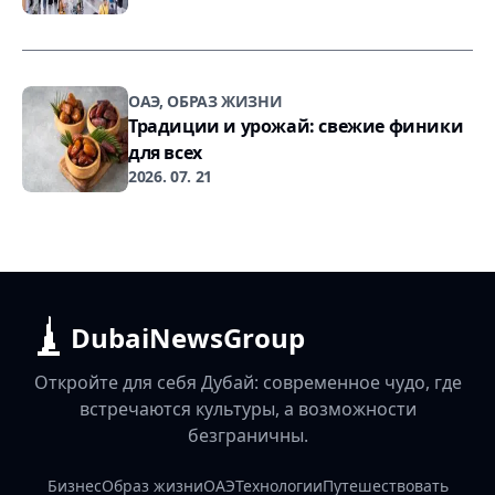
ОАЭ, ОБРАЗ ЖИЗНИ
Традиции и урожай: свежие финики
для всех
2026. 07. 21
DubaiNewsGroup
Откройте для себя Дубай: современное чудо, где
встречаются культуры, а возможности
безграничны.
Бизнес
Образ жизни
ОАЭ
Технологии
Путешествовать