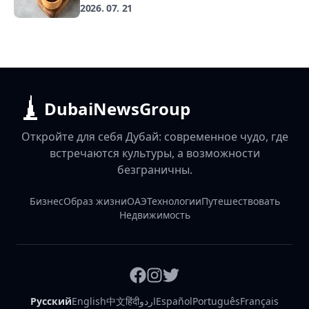
2026. 07. 21
DubaiNewsGroup
Откройте для себя Дубай: современное чудо, где
встречаются культуры, а возможности
безграничны.
Бизнес
Образ жизни
ОАЭ
Технологии
Путешествовать
Недвижимость
Русский
English
中文
हिंदी
اردو
Español
Português
Français