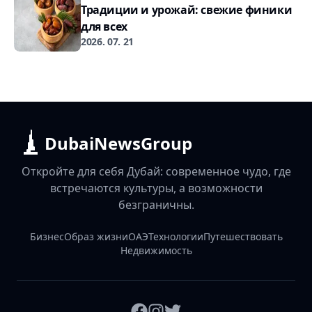
Традиции и урожай: свежие финики
для всех
2026. 07. 21
DubaiNewsGroup
Откройте для себя Дубай: современное чудо, где
встречаются культуры, а возможности
безграничны.
Бизнес
Образ жизни
ОАЭ
Технологии
Путешествовать
Недвижимость