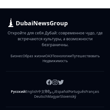
DubaiNewsGroup
Откройте для себя Дубай: современное чудо, где
встречаются культуры, а возможности
безграничны.
Бизнес
Образ жизни
ОАЭ
Технологии
Путешествовать
Недвижимость
Русский
English
中文
हिंदी
اردو
Español
Português
Français
Deutsch
Magyar
Slovenský