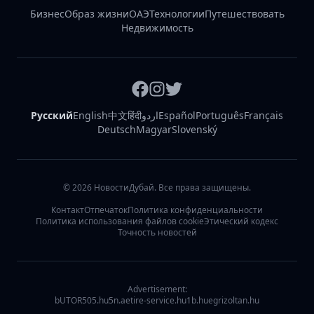
Бизнес
Образ жизни
ОАЭ
Технологии
Путешествовать
Недвижимость
Русский
English
中文
हिंदी
اردو
Español
Português
Français
Deutsch
Magyar
Slovenský
©
2026
НовостиДубай. Все права защищены.
Контакт
Отпечаток
Политика конфиденциальности
Политика использования файлов cookie
Этический кодекс
Точность новостей
Advertisement:
bUTOR5
05.hu
5n.ae
tire-service.hu
1b.hu
egrizoltan.hu