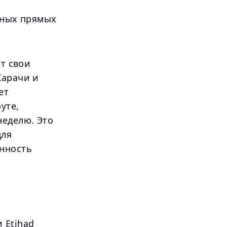
вных прямых
ет свои
Карачи и
ет
уте,
неделю. Это
для
енность
 Etihad