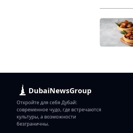
DubaiNewsGroup
Откройте для себя Дубай:
современное чудо, где встречаются
культуры, а возможности
безграничны.