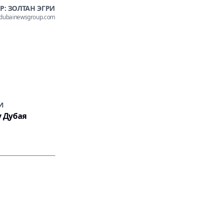
Р: ЗОЛТАН ЭГРИ
@dubainewsgroup.com
И
у Дубая