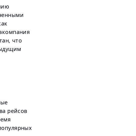
нию
иненными
как
иакомпания
тан, что
дыдущим
вые
ва рейсов
ремя
популярных