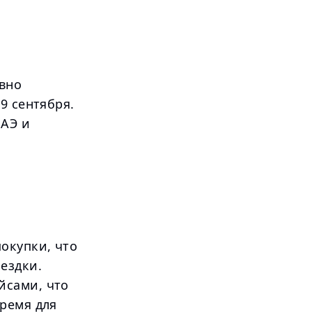
авно
9 сентября.
ОАЭ и
окупки, что
ездки.
йсами, что
ремя для