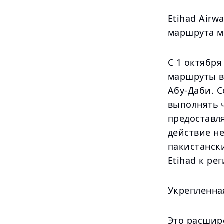
Etihad Airw
маршрута м
С 1 октября
маршруты в
Абу-Даби. 
выполнять 
предоставл
действие н
пакистанск
Etihad к р
Укрепленна
Это расшир