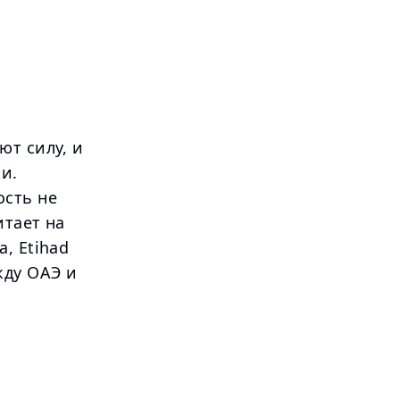
ют силу, и
и.
ость не
итает на
, Etihad
жду ОАЭ и