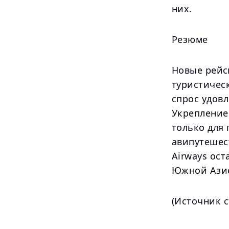
них.
Резюме
Новые рейс
туристичес
спрос удов
Укрепление
только для
авипутешест
Airways ос
Южной Ази
(Источник с