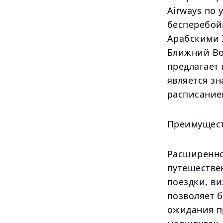
Airways по
бесперебой
Арабскими 
Ближний Во
предлагает 
является з
расписание
Преимущест
Расширенно
путешестве
поездки, ви
позволяет 
ожидания п