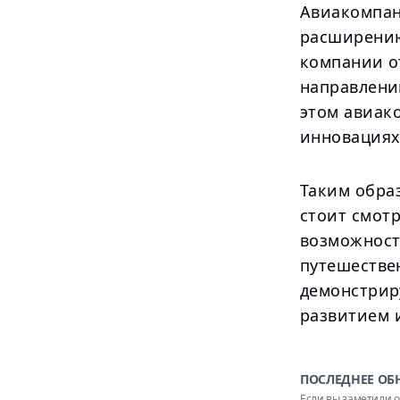
Авиакомпани
расширению
компании о
направлени
этом авиак
инновациях
Таким образ
стоит смот
возможност
путешестве
демонстрир
развитием 
ПОСЛЕДНЕЕ ОБ
Если вы заметили о