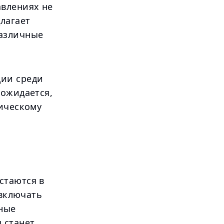
авлениях не
лагает
различные
ции среди
 ожидается,
мическому
стаются в
 включать
ные
 станет