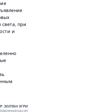
ние
бъявление
овых
 света, при
ости и
деленно
вые
вь
янным
Р: ЗОЛТАН ЭГРИ
@dubainewsgroup.com