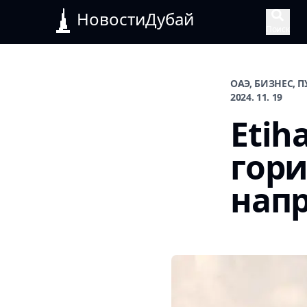
НовостиДубай
Поиск
ОАЭ, БИЗНЕС, 
2024. 11. 19
Etih
гори
нап