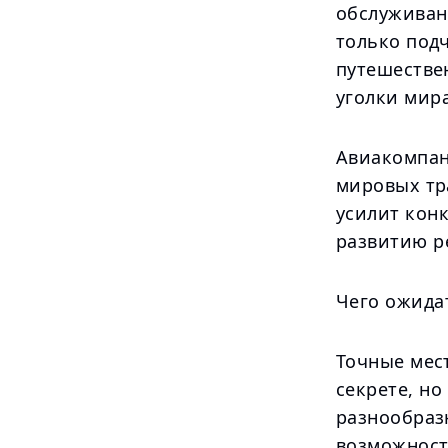
обслуживан
только подч
путешестве
уголки мира
Авиакомпан
мировых тр
усилит кон
развитию р
Чего ожида
Точные мес
секрете, но
разнообраз
возможност