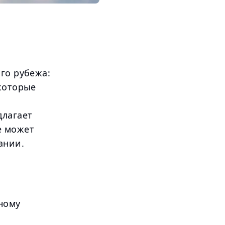
го рубежа:
 которые
длагает
е может
ании.
ному