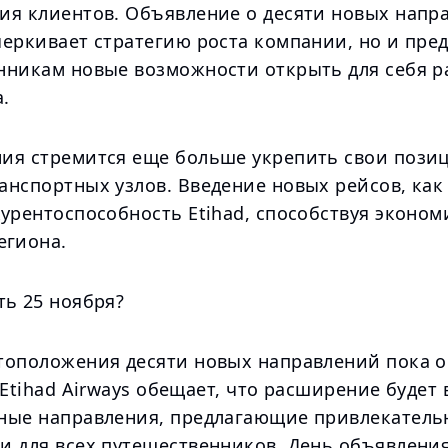
ия клиентов. Объявление о десяти новых напр
еркивает стратегию роста компании, но и пред
нникам новые возможности открыть для себя 
.
ия стремится еще больше укрепить свои пози
анспортных узлов. Введение новых рейсов, как
курентоспособность Etihad, способствуя эконо
егиона.
ть 25 ноября?
тоположения десяти новых направлений пока о
 Etihad Airways обещает, что расширение будет
ные направления, предлагающие привлекатель
и для всех путешественников. День объявления