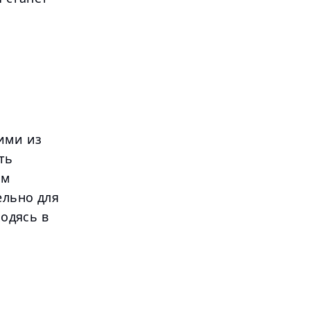
ими из
ть
ом
ельно для
ходясь в