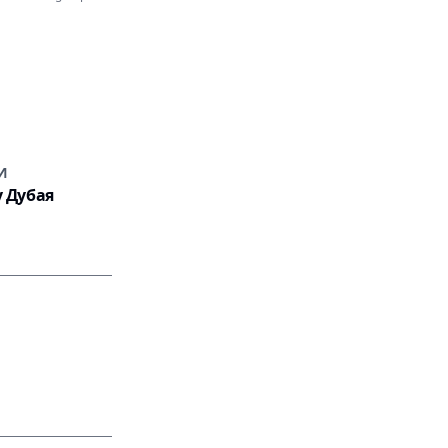
И
у Дубая