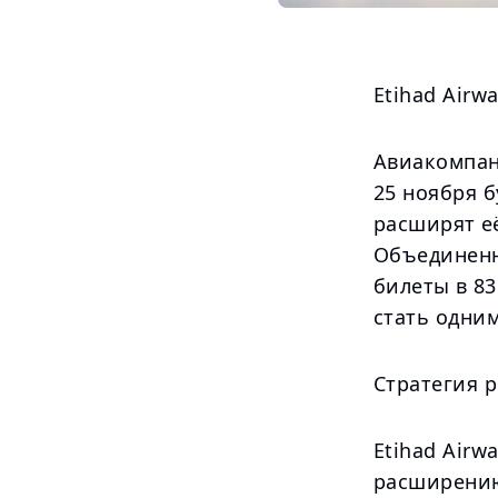
Etihad Airw
Авиакомпани
25 ноября 
расширят е
Объединенн
билеты в 8
стать одни
Стратегия 
Etihad Airw
расширению