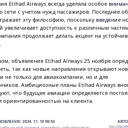
я Etihad Airways всегда уделяла особое внима
 сети с учетом нужд пассажиров. Последнее о
тражает эту философию, поскольку введение н
й увеличивает доступность к различным частям
омпания продолжает делать акцент на устойчив
.
ом, объявление Etihad Airways 25 ноября опре
реть, так как новые направления открывают но
и не только для авиакомпании, но и для
нников. Амбициозные планы Etihad Airways вно
уют, что будущее авиации определяется посто
и ориентированностью на клиента.
НОВЛЕНИЕ:
2024. 11. 19 09:53
АВТО
egri.zoltan
шибку на этой странице, пожалуйста,
сообщите нам по