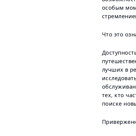
особым мом
стремление
Что это озн
Доступност
путешествен
лучших в р
исследоват
обслуживан
тех, кто ча
поиске нов
Приверженн