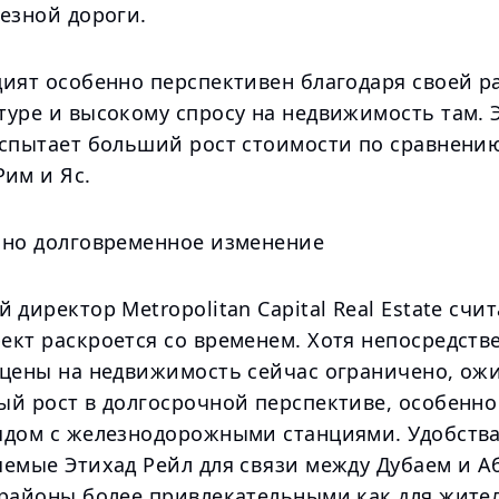
езной дороги.
дият особенно перспективен благодаря своей р
уре и высокому спросу на недвижимость там. Э
испытает больший рост стоимости по сравнению
Рим и Яс.
 но долговременное изменение
 директор Metropolitan Capital Real Estate счит
ект раскроется со временем. Хотя непосредств
 цены на недвижимость сейчас ограничено, ож
ый рост в долгосрочной перспективе, особенно
ядом с железнодорожными станциями. Удобства
яемые Этихад Рейл для связи между Дубаем и А
 районы более привлекательными как для жител