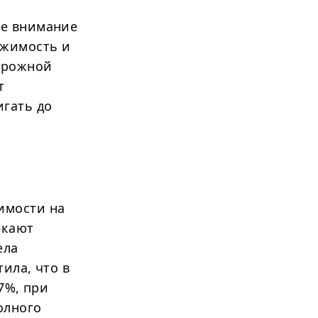
ое внимание
ижимость и
дорожной
т
игать до
имости на
екают
ела
ила, что в
7%, при
олного