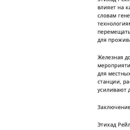
влияет на 
словам ген
технологиям
перемещать
для прожив
Железная д
мероприятий
для местны
станции, р
усиливают 
Заключени
Этихад Рейл