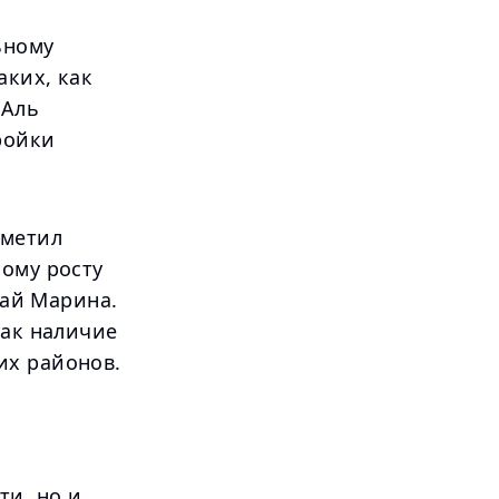
ьному
аких, как
 Аль
ройки
тметил
ному росту
бай Марина.
как наличие
их районов.
ти, но и