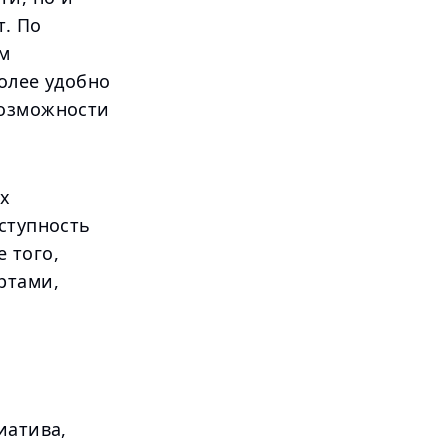
т. По
м
олее удобно
возможности
ых
ступность
 того,
ртами,
иатива,