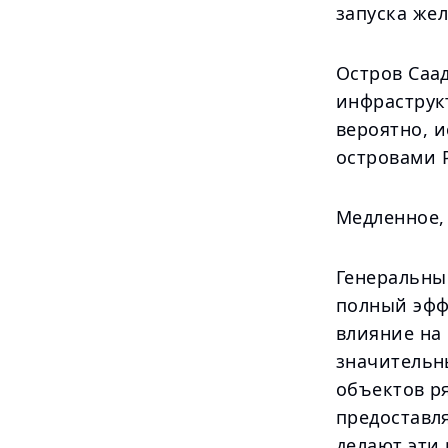
запуска жел
Остров Саа
инфраструкт
вероятно, 
островами 
Медленное,
Генеральный
полный эфф
влияние на
значительн
объектов р
предоставл
делают эти