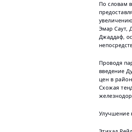
По словам 
предоставл
увеличению
Эмар Саут, 
Джаддаф, о
непосредст
Проводя па
введение Д
цен в район
Схожая тенд
железнодор
Улучшение 
Этихад Рей