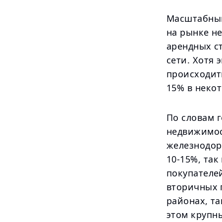
Масштабный
на рынке н
арендных с
сети. Хотя 
происходит
15% в неко
По словам г
недвижимос
железнодор
10-15%, та
покупателей
вторичных п
районах, та
этом крупны