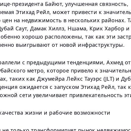
вице-президента Байют, улучшенная связность,
яемая Этихад Рейл, может привести к значител
 цен на недвижимость в нескольких районах. Т
Дубай Саут, Дамак Хиллз, Ншама, Крик Харбор и
собенно хорошо расположены, так как эти заст
венно выигрывают от новой инфраструктуры.
раллели с предыдущими тенденциями, Ахмед о
убайского метро, которое привело к значитель
ах, таких как Джумейра Лейкс Тауэрс (JLT) и Ду
енция ожидается с запуском Этихад Рейл, так 
ожной сети увеличивает привлекательность эт
качества жизни и рабочие возможности
л не только трансформирует рынок недвижимос