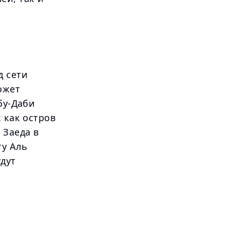
д сети
ожет
бу-Даби
 как остров
 Заеда в
ту Аль
дут