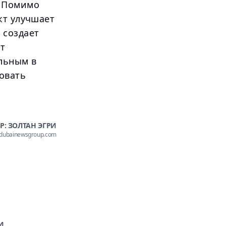
. Помимо
кт улучшает
 создает
т
льным в
вовать
Р: ЗОЛТАН ЭГРИ
@dubainewsgroup.com
И