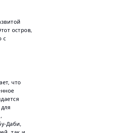
азвитой
тот остров,
 с
ает, что
енное
идается
 для
,
бу-Даби,
ей, так и