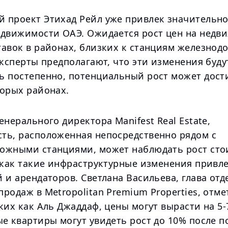
 проект Этихад Рейл уже привлек значительн
едвижимости ОАЭ. Ожидается рост цен на недв
тавок в районах, близких к станциям железно
эксперты предполагают, что эти изменения буду
ь постепенно, потенциальный рост может дост
торых районах.
енерального директора Manifest Real Estate,
ть, расположенная непосредственно рядом с
ожными станциями, может наблюдать рост сто
к как такие инфраструктурные изменения привл
 и арендаторов. Светлана Васильева, глава отд
родаж в Metropolitan Premium Properties, отмет
ких как Аль Джаддаф, цены могут вырасти на 5-
е квартиры могут увидеть рост до 10% после п