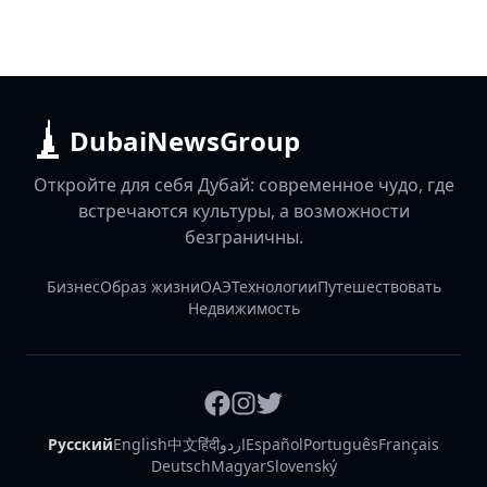
DubaiNewsGroup
Откройте для себя Дубай: современное чудо, где
встречаются культуры, а возможности
безграничны.
Бизнес
Образ жизни
ОАЭ
Технологии
Путешествовать
Недвижимость
Русский
English
中文
हिंदी
اردو
Español
Português
Français
Deutsch
Magyar
Slovenský