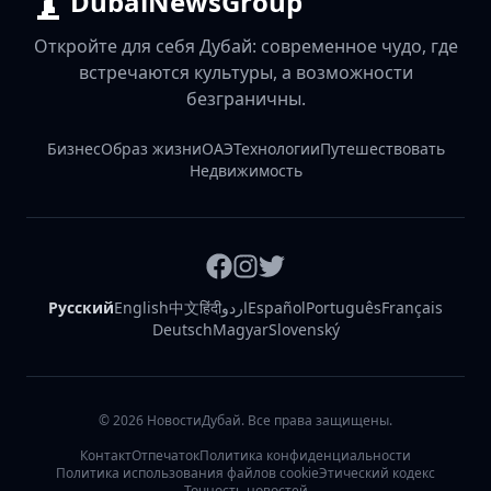
DubaiNewsGroup
Откройте для себя Дубай: современное чудо, где
встречаются культуры, а возможности
безграничны.
Бизнес
Образ жизни
ОАЭ
Технологии
Путешествовать
Недвижимость
Русский
English
中文
हिंदी
اردو
Español
Português
Français
Deutsch
Magyar
Slovenský
©
2026
НовостиДубай. Все права защищены.
Контакт
Отпечаток
Политика конфиденциальности
Политика использования файлов cookie
Этический кодекс
Точность новостей