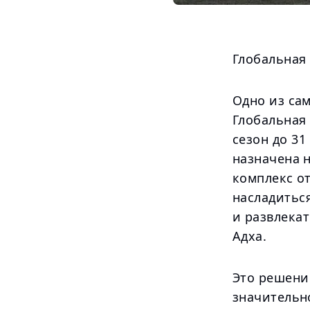
Глобальная
Одно из са
Глобальная
сезон до 31
назначена 
комплекс о
насладитьс
и развлека
Адха.
Это решение
значительн