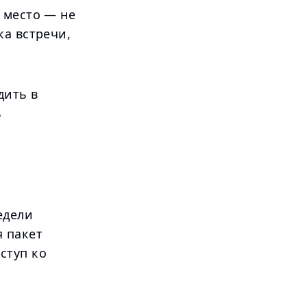
 место — не
ка встречи,
дить в
ь
едели
 пакет
ступ ко