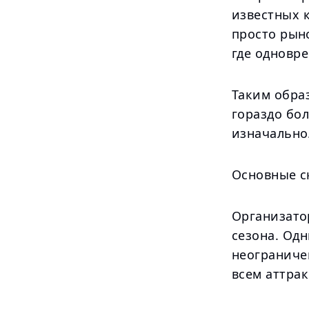
известных 
просто рын
где одновре
Таким обра
гораздо бо
изначально
Основные с
Организато
сезона. Од
неограниче
всем аттра