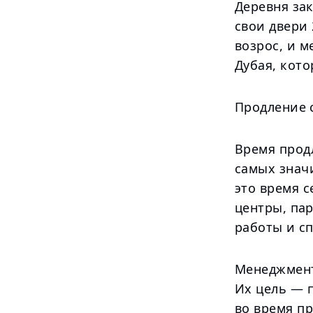
Деревня зак
свои двери 
возрос, и 
Дубая, кот
Продление 
Время продл
самых знач
это время с
центры, пар
работы и с
Менеджмент
Их цель — 
во время пр