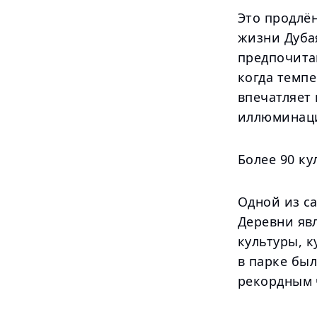
Это продлё
жизни Дуба
предпочита
когда темп
впечатляет 
иллюминаци
Более 90 ку
Одной из с
Деревни яв
культуры, к
в парке был
рекордным 