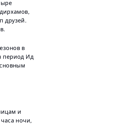
тыре
 дирхамов,
п друзей.
в.
езонов в
в период Ид
основным
ницам и
 часа ночи,