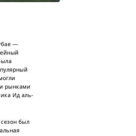
убае —
лейный
была
опулярный
могли
ми рынками
ика Ид аль-
 сезон был
альная