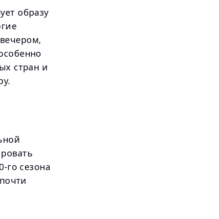
ует образу
огие
вечером,
 особенно
ых стран и
ру.
ьной
ировать
0-го сезона
 почти