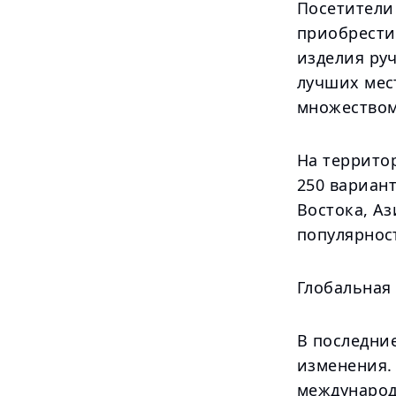
Посетители 
приобрести
изделия руч
лучших мест
множеством
На территор
250 вариан
Востока, А
популярнос
Глобальная
В последни
изменения.
международ