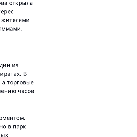
ова открыла
терес
и жителями
раммами.
дин из
иратах. В
 а торговые
чению часов
оментом.
но в парк
мых