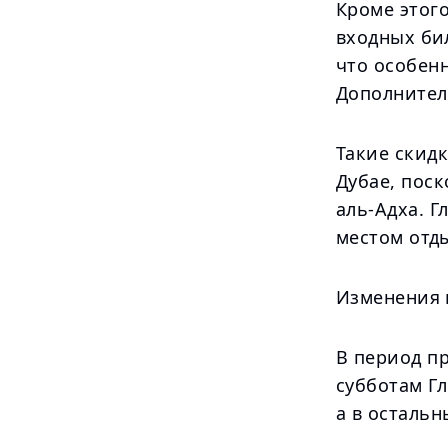
Кроме этог
входных бил
что особен
Дополнител
Такие скид
Дубае, пос
аль-Адха. Г
местом отды
Изменения 
В период п
субботам Гл
а в остальн