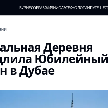
БИЗНЕС
ОБРАЗ ЖИЗНИ
ОАЭ
ТЕХНОЛОГИИ
ПУТЕШЕС
ИЗНИ
альная Деревня
длила Юбилейны
н в Дубае