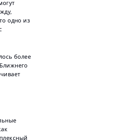
могут
жду,
то одно из
с
лось более
 Ближнего
ичивает
ельные
как
мплексный