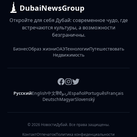
DubaiNewsGroup
Откройте для себя Дубай: современное чудо, где
встречаются культуры, а возможности
безграничны.
Бизнес
Образ жизни
ОАЭ
Технологии
Путешествовать
Недвижимость
Русский
English
中文
हिंदी
اردو
Español
Português
Français
Deutsch
Magyar
Slovenský
©
2026
НовостиДубай. Все права защищены.
Контакт
Отпечаток
Политика конфиденциальности