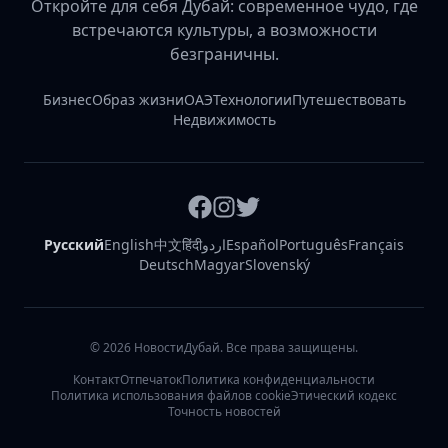
Откройте для себя Дубай: современное чудо, где
встречаются культуры, а возможности
безграничны.
Бизнес
Образ жизни
ОАЭ
Технологии
Путешествовать
Недвижимость
Русский
English
中文
हिंदी
اردو
Español
Português
Français
Deutsch
Magyar
Slovenský
©
2026
НовостиДубай. Все права защищены.
Контакт
Отпечаток
Политика конфиденциальности
Политика использования файлов cookie
Этический кодекс
Точность новостей