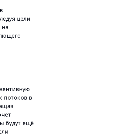
в
ледуя цели
 на
млющего
евентивную
 потоков в
ращая
очет
ы будут ещё
сли