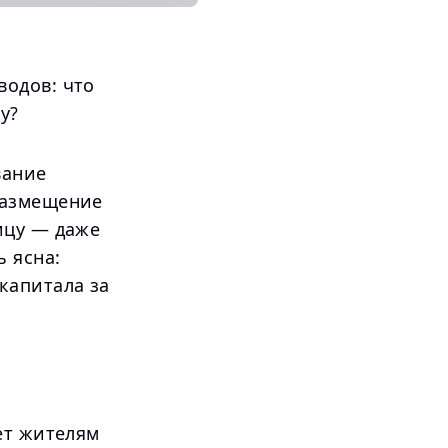
одов: что
у?
вание
размещение
ицу — даже
 ясна:
капитала за
ет жителям