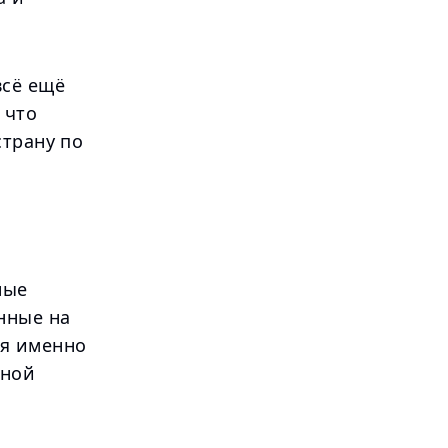
всё ещё
 что
страну по
ные
нные на
ся именно
нной