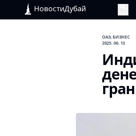
НовостиДубай
Поиск
ОАЭ, БИЗНЕС
2025. 06. 13
Инди
дене
гра