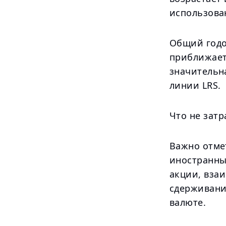
использова
Общий годо
приближаетс
значительн
линии LRS.
Что не затр
Важно отме
иностранны
акции, вза
сдерживани
валюте.