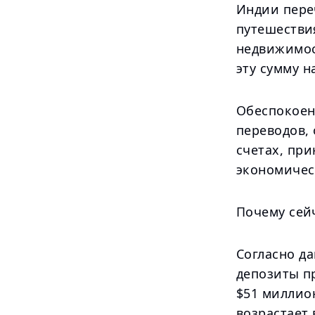
Индии переч
путешестви
недвижимос
эту сумму 
Обеспокоен
переводов,
счетах, пр
экономичес
Почему сей
Согласно д
депозиты п
$51 миллио
возрастает 