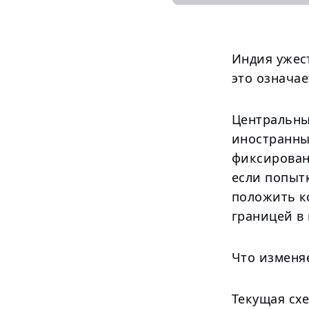
Индия ужес
это означае
Центральны
иностранны
фиксирован
если попыт
положить к
границей в 
Что изменя
Текущая сх