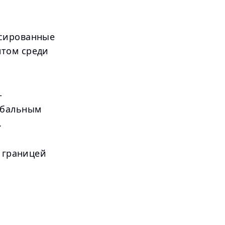
ксированные
нтом среди
—
обальным
.
а границей