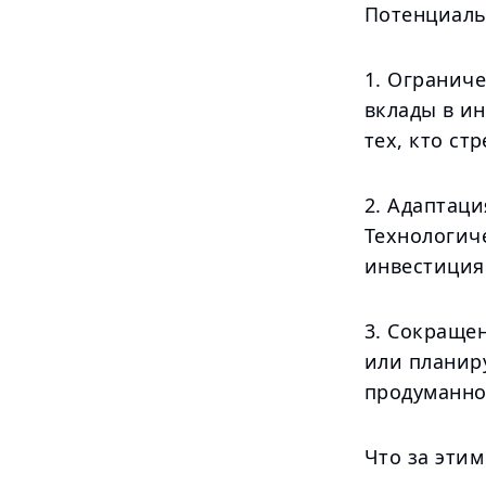
Потенциаль
1. Огранич
вклады в и
тех, кто ст
2. Адаптац
Технологич
инвестиция
3. Сокращен
или планир
продуманно
Что за этим