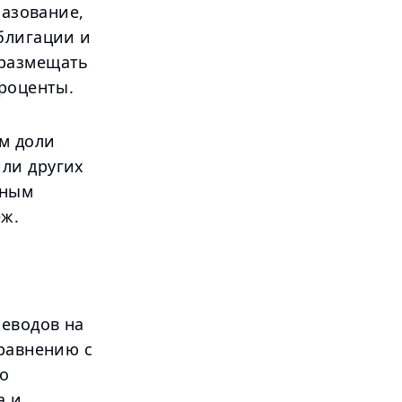
разование,
блигации и
 размещать
проценты.
м доли
ли других
вным
еж.
реводов на
сравнению с
о
а и