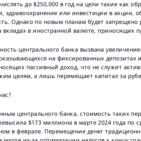
ислять до $250,000 в год на цели такие как об
я, здравоохранение или инвестиции в акции, о
ть. Однако по новым планам будет запрещено
на вкладах в иностранной валюте, приносящих 
ность центрального банка вызвана увеличение
 оказывающихся на фиксированных депозитах и
иносящих пассивный доход, что не служит акти
ким целям, а лишь перемещает капитал за руб
час?
анным центрального банка, стоимость таких пе
ревысила $173 миллиона в марте 2024 года по 
ном в феврале. Перемещение денег традиционн
в марте из-за оптимизации налогов к концу год