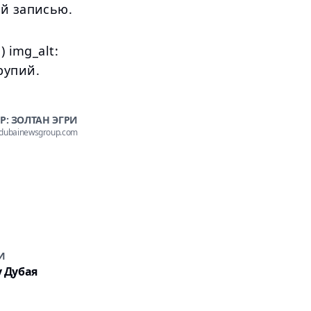
ой записью.
 img_alt:
рупий.
Р: ЗОЛТАН ЭГРИ
@dubainewsgroup.com
И
у Дубая