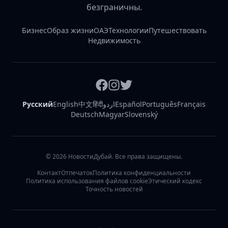
безграничны.
Бизнес
Образ жизни
ОАЭ
Технологии
Путешествовать
Недвижимость
Русский
English
中文
हिंदी
اردو
Español
Português
Français
Deutsch
Magyar
Slovenský
©
2026
НовостиДубай. Все права защищены.
Контакт
Отпечаток
Политика конфиденциальности
Политика использования файлов cookie
Этический кодекс
Точность новостей