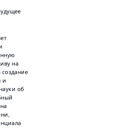
будущее
лет
и
анную
иву на
) создание
 и
науки об
бный
 на
ени,
енциала