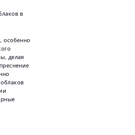
блаков в
, особенно
кого
ы, делая
опреснение
нно
 облаков
ции
ерные