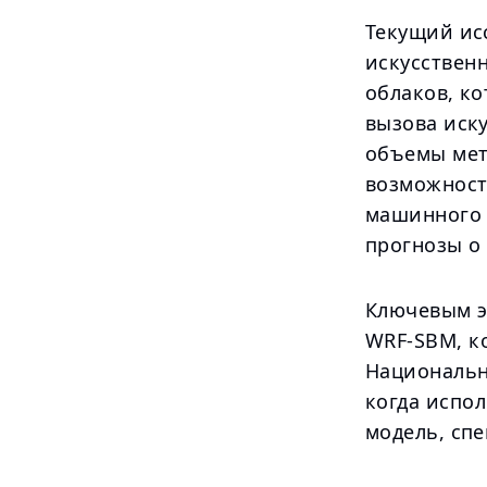
Текущий ис
искусствен
облаков, к
вызова иск
объемы мет
возможност
машинного 
прогнозы о
Ключевым э
WRF-SBM, к
Национальн
когда испол
модель, сп