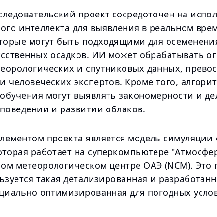
следовательский проект сосредоточен на испо
ного интеллекта для выявления в реальном вре
оторые могут быть подходящими для осеменения
усственных осадков. ИИ может обрабатывать о
еорологических и спутниковых данных, прево
и человеческих экспертов. Кроме того, алгори
обучения могут выявлять закономерности и де
 поведении и развитии облаков.
лементом проекта является модель симуляции 
оторая работает на суперкомпьютере "Атмосфер
ом метеорологическом центре ОАЭ (NCM). Это 
ьзуется такая детализированная и разработанн
ециально оптимизированная для погодных усло