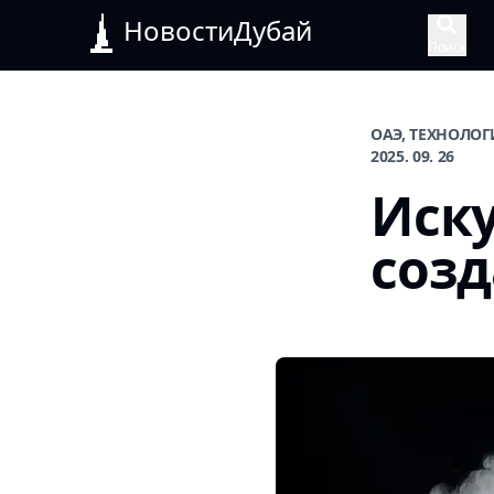
НовостиДубай
Поиск
ОАЭ, ТЕХНОЛО
2025. 09. 26
Иск
созд