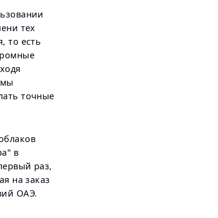
льзовании
мени тех
, то есть
громные
сходя
тмы
лать точные
облаков
а" в
первый раз,
ая на заказ
вий ОАЭ.