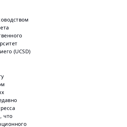
ководством
тета
твенного
ерситет
иего (UCSD)
ту
ом
ых
едавно
гресса
, что
люционного