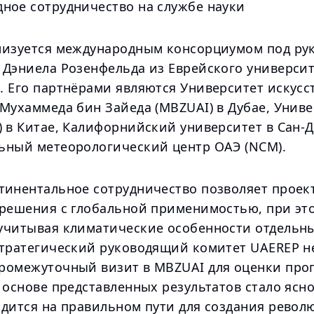
ное сотрудничество на службе науки
лизуется международным консорциумом под ру
 Дэниела Розенфельда из Еврейского универси
. Его партнёрами являются Университет искусс
 Мухаммеда бин Зайеда (MBZUAI) в Дубае, Унив
 в Китае, Калифорнийский университет в Сан-Д
ьный метеорологический центр ОАЭ (NCM).
тинентальное сотрудничество позволяет проек
 решения с глобальной применимостью, при эт
учитывая климатические особенности отдельн
Стратегический руководящий комитет UAEREP н
ромежуточный визит в MBZUAI для оценки про
 основе представленных результатов стало ясно
одится на правильном пути для создания рево