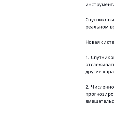
инструмент
Спутниковы
реальном в
Новая систе
1. Спутник
отслеживат
другие хар
2. Численн
прогнозиро
вмешательс