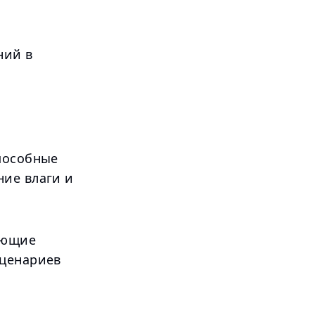
ний в
пособные
ние влаги и
яющие
сценариев