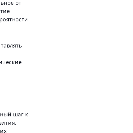
льное от
ятие
ероятности
ставлять
ические
жный шаг к
вития.
гих