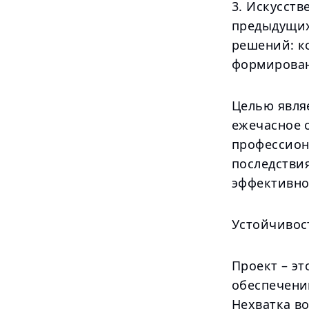
3. Искусст
предыдущих
решений: к
формирован
Целью явля
ежечасное 
профессион
последстви
эффективно
Устойчивос
Проект – эт
обеспечени
Нехватка в